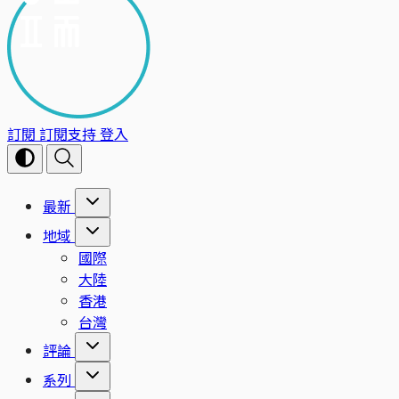
訂閱
訂閱支持
登入
最新
地域
國際
大陸
香港
台灣
評論
系列