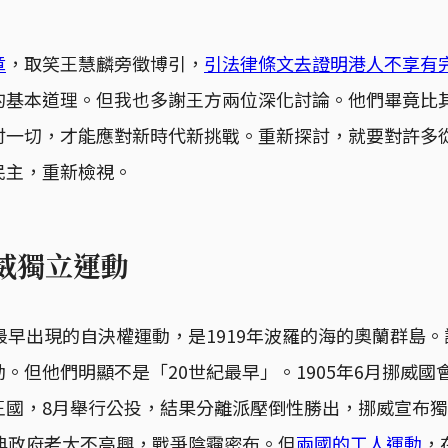
章
，取笑王慧麟旁徵博引，
引法律條文去證明港人不享有
的基本道理。但我也多謝王方兩位深化討論。他們畢竟比
討一切，才能應對新時代新挑戰。重新探討，就要對許多
民主，重新檢視。
挪威獨立運動
最早出現的自決權運動，是1919年波羅的海的奧蘭群島
。但他們明顯不是「20世紀最早」。1905年6月挪威國
王國，8月舉行公投，結果分離派壓倒性勝出，挪威宣布
瑞典政府老大不高興，戰爭陰霾密布。但
兩國的工人運動
，