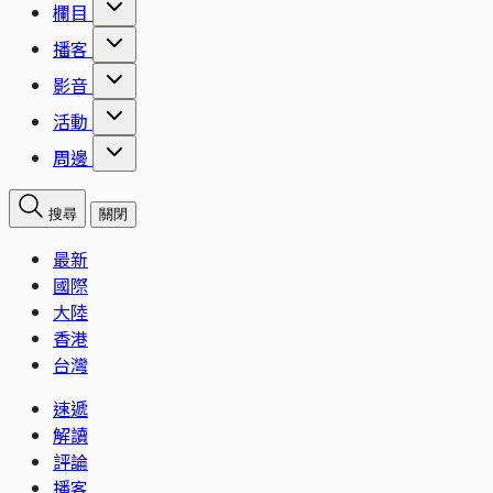
欄目
播客
影音
活動
周邊
搜尋
關閉
最新
國際
大陸
香港
台灣
速遞
解讀
評論
播客