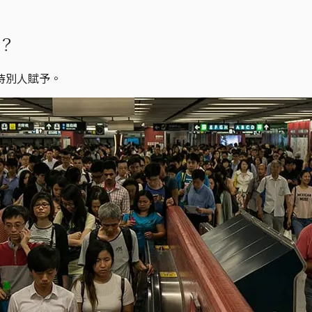
？
待別人賦予。