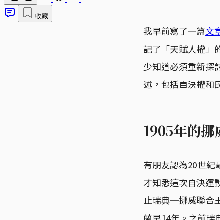
收藏
我早前寫了一篇
文
記了「天賦人權」
少知道必須重新探
述，包括自決權和
1905年的
有朋友認為20世紀
才知悉這次自決運動
止瑞典─挪威聯合
蘭早14年。之前