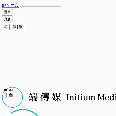
跳至內容
選單
简
简
|
繁