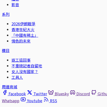
影音
系列
2026伊朗戰爭
香港世紀大火
「中國有稀土」
情色的未來
欄目
返工這回事
不重磅記者自留地
女人沒有國家？
工具人
周邊商城
Facebook
Twitter
Bluesky
Discord
Gith
Whatsapp
Youtube
RSS