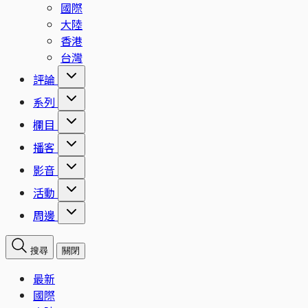
國際
大陸
香港
台灣
評論
系列
欄目
播客
影音
活動
周邊
搜尋
關閉
最新
國際