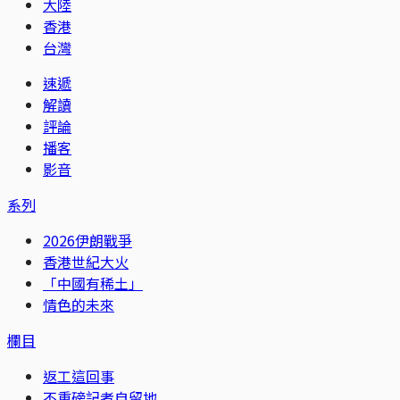
大陸
香港
台灣
速遞
解讀
評論
播客
影音
系列
2026伊朗戰爭
香港世紀大火
「中國有稀土」
情色的未來
欄目
返工這回事
不重磅記者自留地