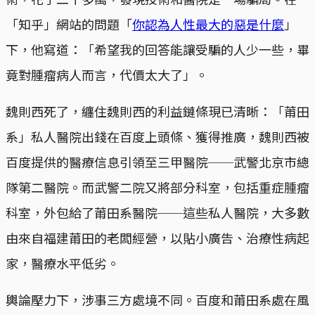
「知乎」網站的問題「
你認為人性最大的惡是什麼
」
下，他寫道：「希望我的回答能讓受騙的人少一些，畢
竟對腫瘤病人而言，代價太大了」。
魏則西死了，纏住魏則西的利益鏈條現已清晰：「莆田
系」私人醫院出錢在百度上頭條、獲得推廣，魏則西被
百度提供的醫療信息引領至三甲醫院──武警北京市總
隊第二醫院。而武警二院又將部分科室，包括重症腫瘤
科室，外包給了莆田系醫院──這些私人醫院，大多數
由來自福建莆田的老闆經營，以貼小廣告、治療性病起
家，醫療水平低劣。
輿論壓力下，涉事三方處境不同。百度和莆田系處在風