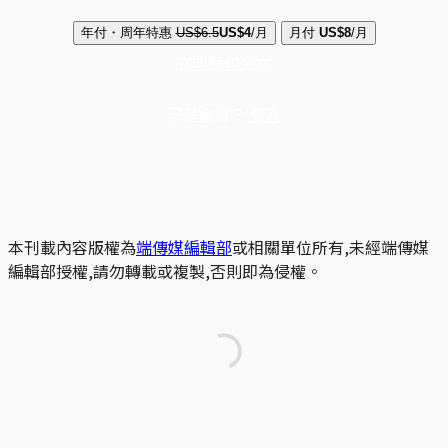
年付・周年特惠
US$6.5
US$4
/月
月付
US$8
/月
立即解鎖全文
已是會員？
登入
本刊載內容版權為
端傳媒編輯部
或相關單位所有,未經端傳媒
編輯部授權,請勿轉載或複製,否則即為侵權。