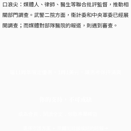
口浪尖：媒體人、律師、醫生等聯合批評監督，推動相
關部門調查。武警二院方面，衞計委和中央軍委已經展
開調查；而媒體對部隊醫院的報道，則遇到審查。
端11周年限定優惠，1周1美元，讓思考保持清爽
你的支持，不可或缺
成為會員，閱讀全文，領取專屬權益
選擇守護方案 + 華爾街日報或紐約時報