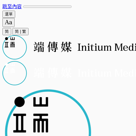
跳至內容
選單
简
简
|
繁