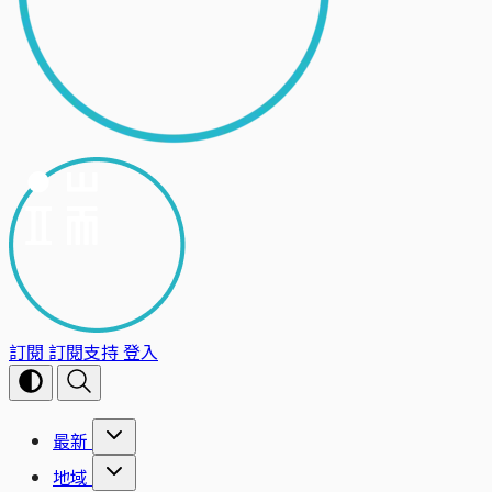
訂閱
訂閱支持
登入
最新
地域