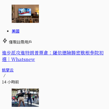
美國
僅限註冊用戶
進步派攻進特朗普票倉：薩依德險勝密歇根參院初
選｜Whatsnew
姚拏云
14 小時前