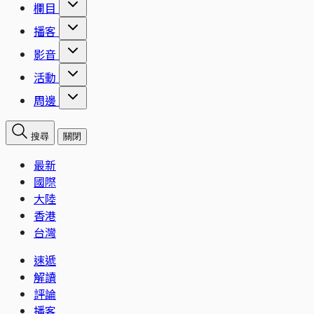
欄目
播客
影音
活動
周邊
搜尋
關閉
最新
國際
大陸
香港
台灣
速遞
解讀
評論
播客