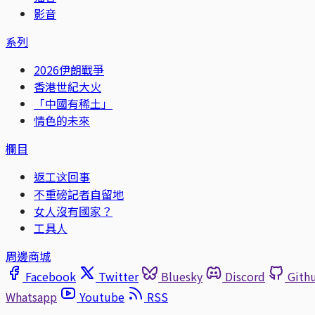
影音
系列
2026伊朗戰爭
香港世紀大火
「中國有稀土」
情色的未來
欄目
返工这回事
不重磅記者自留地
女人沒有國家？
工具人
周邊商城
Facebook
Twitter
Bluesky
Discord
Gith
Whatsapp
Youtube
RSS