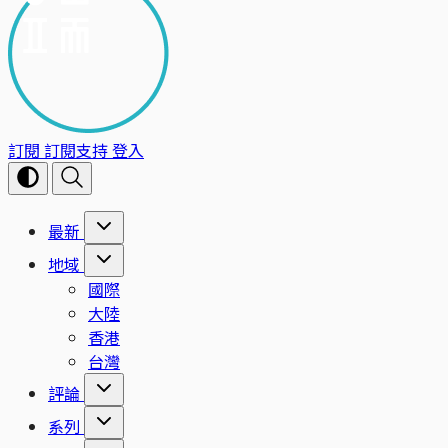
訂閱
訂閱支持
登入
最新
地域
國際
大陸
香港
台灣
評論
系列