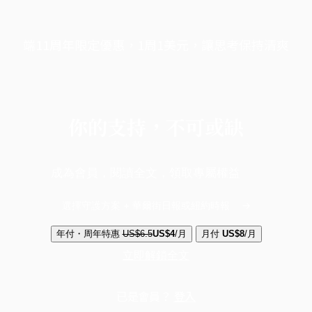
端11周年限定優惠，1周1美元，讓思考保持清爽
你的支持，不可或缺
成為會員，閱讀全文，領取專屬權益
選擇守護方案 + 華爾街日報或紐約時報
年付・周年特惠
US$6.5
US$4
/月
月付
US$8
/月
立即解鎖全文
已是會員？
登入