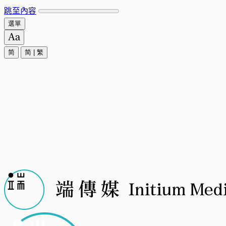
跳至內容
選單
简
简
|
繁