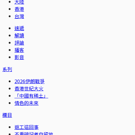
大陸
香港
台灣
速遞
解讀
評論
播客
影音
系列
2026伊朗戰爭
香港世紀大火
「中國有稀土」
情色的未來
欄目
返工這回事
不重磅記者自留地