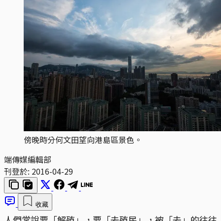
傍晚時分何文田望向港島區景色。
端傳媒編輯部
刊登於:
2016-04-29
收藏
人們常說要「解殖」，要「去殖民」，被「去」的往往