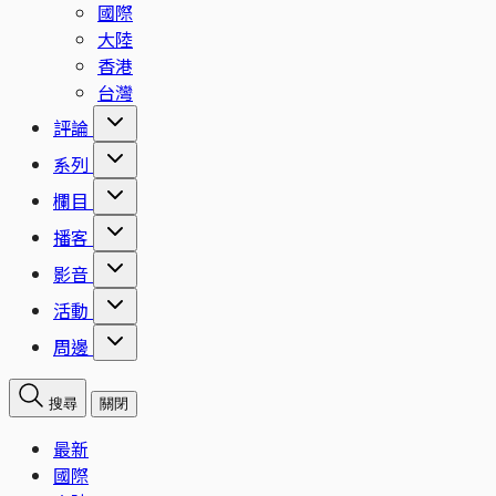
國際
大陸
香港
台灣
評論
系列
欄目
播客
影音
活動
周邊
搜尋
關閉
最新
國際