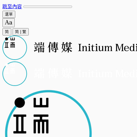
跳至內容
選單
简
简
|
繁