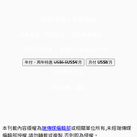
你的支持，不可或缺
成為會員，閱讀全文，領取專屬權益
選擇守護方案 + 華爾街日報或紐約時報
年付・周年特惠
US$6.5
US$4
/月
月付
US$8
/月
立即解鎖全文
已是會員？
登入
本刊載內容版權為
端傳媒編輯部
或相關單位所有,未經端傳媒
編輯部授權,請勿轉載或複製,否則即為侵權。