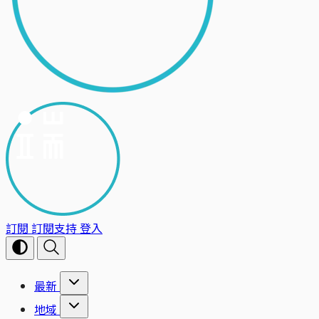
訂閱
訂閱支持
登入
最新
地域