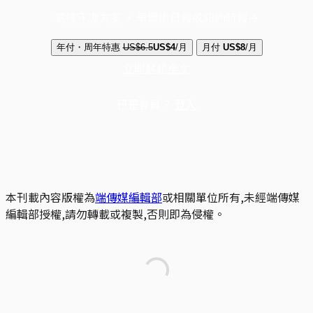
選擇守護方案 + 華爾街日報或紐約時報
年付・周年特惠
US$6.5
US$4
/月
月付
US$8
/月
立即解鎖全文
已是會員？
登入
本刊載內容版權為
端傳媒編輯部
或相關單位所有,未經端傳媒
編輯部授權,請勿轉載或複製,否則即為侵權。