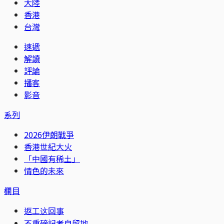
大陸
香港
台灣
速遞
解讀
評論
播客
影音
系列
2026伊朗戰爭
香港世紀大火
「中國有稀土」
情色的未來
欄目
返工这回事
不重磅記者自留地