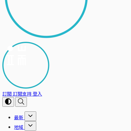
訂閱
訂閱支持
登入
最新
地域