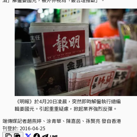
《明報》於4月20日凌晨，突然即時解僱執行總編
輯姜國元。引起重重疑慮，掀起業界強烈反彈。
端傳媒記者趙燕婷、涂青華、陳嘉茵、孫賢亮 發自香港
刊登於:
2016-04-25