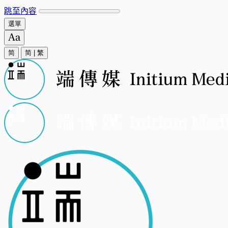
跳至內容
選單
简
简
|
繁