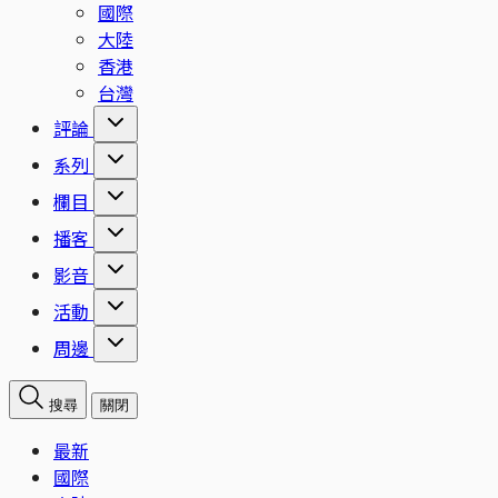
國際
大陸
香港
台灣
評論
系列
欄目
播客
影音
活動
周邊
搜尋
關閉
最新
國際