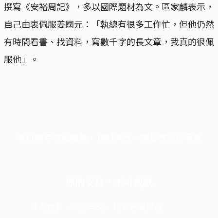
撰寫《安裕周記》，多以國際題材為文。區家麟表示，
自己由衷佩服姜國元：「執總有很多工作忙，但他仍然
有時間看書、找資料，寫數千字的長文章，我真的很佩
服他」。
端11周年限定優惠，1周1美元，讓思考保持清爽
你的支持，不可或缺
成為會員，閱讀全文，領取專屬權益