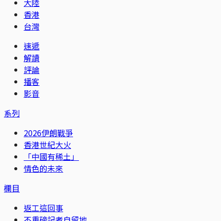
大陸
香港
台灣
速遞
解讀
評論
播客
影音
系列
2026伊朗戰爭
香港世紀大火
「中國有稀土」
情色的未來
欄目
返工這回事
不重磅記者自留地