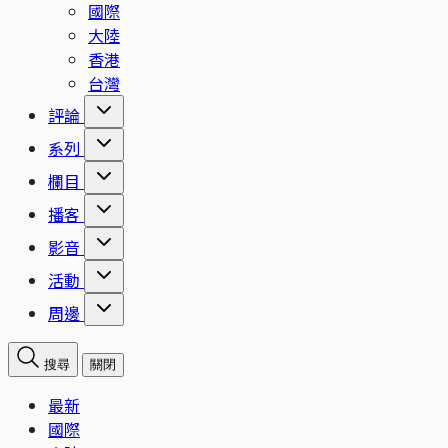
國際
大陸
香港
台灣
評論
系列
欄目
播客
影音
活動
周邊
搜尋
關閉
最新
國際