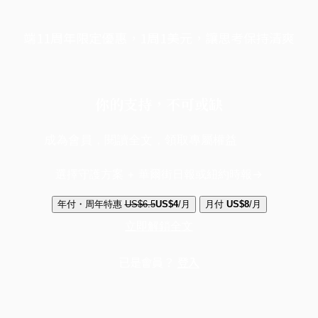
端11周年限定優惠，1周1美元，讓思考保持清爽
你的支持，不可或缺
成為會員，閱讀全文，領取專屬權益
選擇守護方案 + 華爾街日報或紐約時報
年付・周年特惠
US$6.5
US$4
/月
月付
US$8
/月
立即解鎖全文
已是會員？
登入