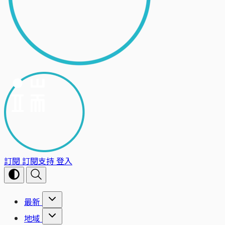
訂閱
訂閱支持
登入
最新
地域