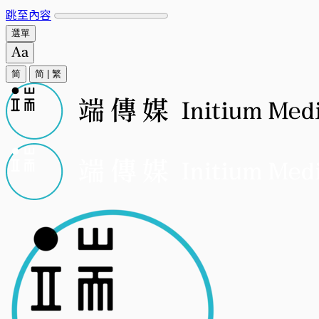
跳至內容
選單
简
简
|
繁