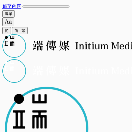
跳至內容
選單
简
简
|
繁