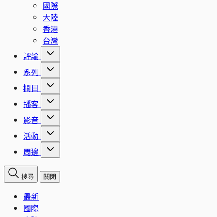
國際
大陸
香港
台灣
評論
系列
欄目
播客
影音
活動
周邊
搜尋
關閉
最新
國際