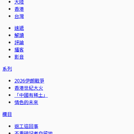
大陸
香港
台灣
速遞
解讀
評論
播客
影音
系列
2026伊朗戰爭
香港世紀大火
「中國有稀土」
情色的未來
欄目
返工這回事
不重磅記者自留地