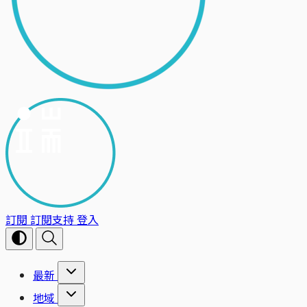
訂閱
訂閱支持
登入
最新
地域