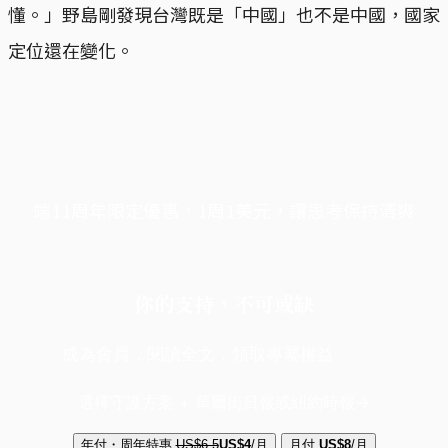
懂。」野島剛發現台灣既是「中國」也不是中國，國家
定位還在變化。
端11周年限定優惠，1周1美元，讓思考保持清爽
你的支持，不可或缺
成為會員，閱讀全文，領取專屬權益
選擇守護方案 + 華爾街日報或紐約時報
年付・周年特惠
US$6.5
US$4
/月
月付
US$8
/月