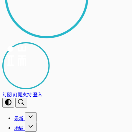
訂閱
訂閱支持
登入
最新
地域