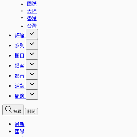
國際
大陸
香港
台灣
評論
系列
欄目
播客
影音
活動
周邊
搜尋
關閉
最新
國際