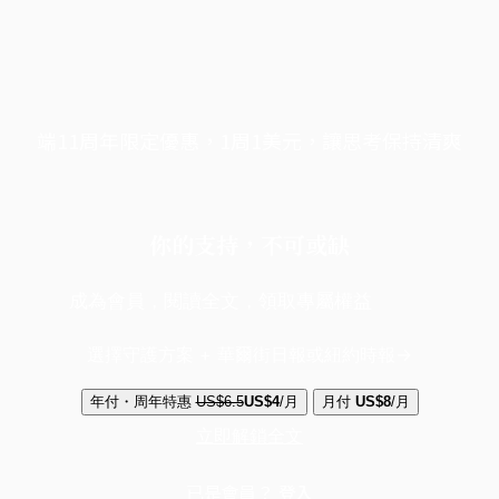
端11周年限定優惠，1周1美元，讓思考保持清爽
你的支持，不可或缺
成為會員，閱讀全文，領取專屬權益
選擇守護方案 + 華爾街日報或紐約時報
年付・周年特惠
US$6.5
US$4
/月
月付
US$8
/月
立即解鎖全文
已是會員？
登入