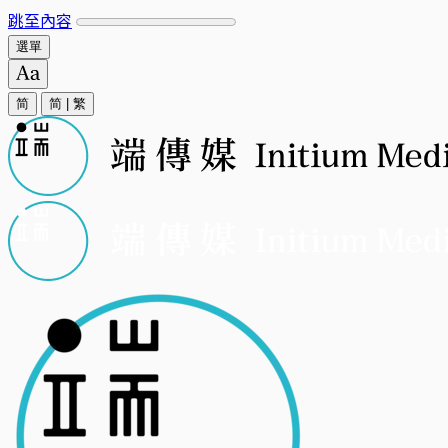
跳至內容
選單
简
简
|
繁