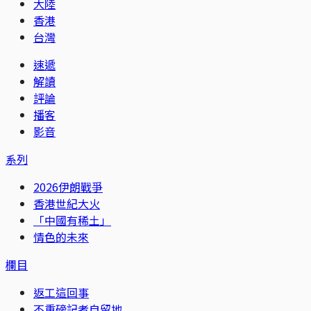
大陸
香港
台灣
速遞
解讀
評論
播客
影音
系列
2026伊朗戰爭
香港世紀大火
「中國有稀土」
情色的未來
欄目
返工這回事
不重磅記者自留地