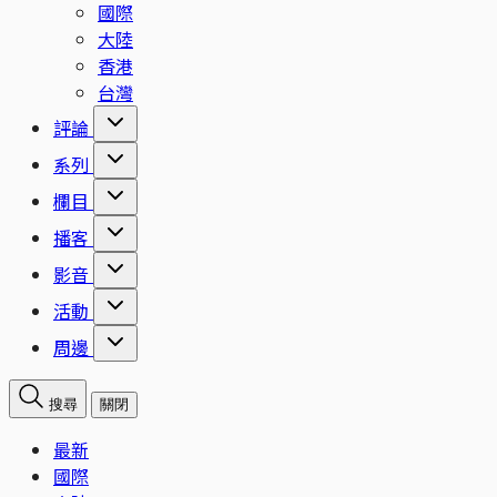
國際
大陸
香港
台灣
評論
系列
欄目
播客
影音
活動
周邊
搜尋
關閉
最新
國際