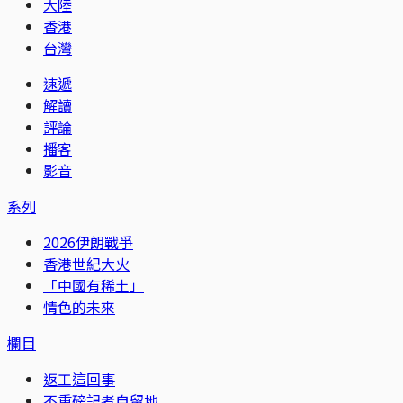
大陸
香港
台灣
速遞
解讀
評論
播客
影音
系列
2026伊朗戰爭
香港世紀大火
「中國有稀土」
情色的未來
欄目
返工這回事
不重磅記者自留地