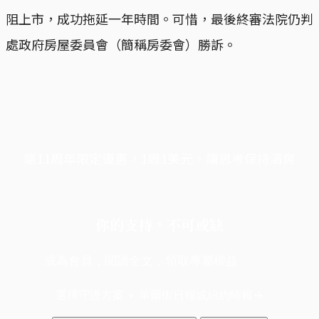
阻上市，成功拖延一年時間。可惜，最後終審法院仍判
處政府房屋委員會（簡稱房委會）勝訴。
端11周年限定優惠，1周1美元，讓思考保持清爽
你的支持，不可或缺
成為會員，閱讀全文，領取專屬權益
選擇守護方案 + 華爾街日報或紐約時報