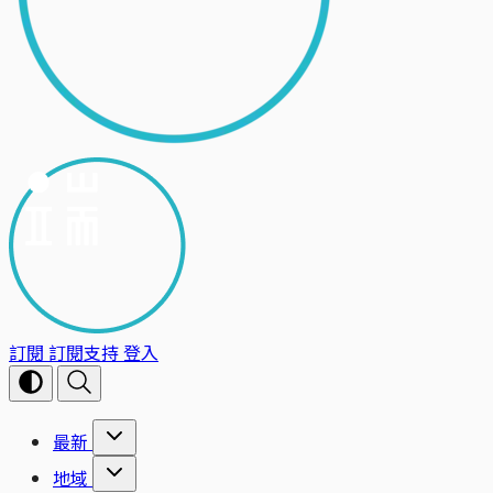
訂閱
訂閱支持
登入
最新
地域