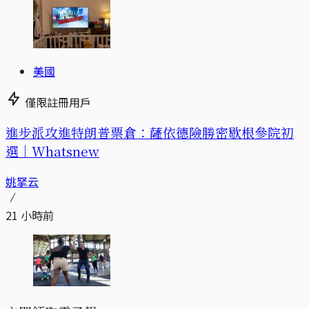
美國
僅限註冊用戶
進步派攻進特朗普票倉：薩依德險勝密歇根參院初
選｜Whatsnew
姚拏云
21 小時前