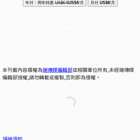
年付・周年特惠
US$6.5
US$4
/月
月付
US$8
/月
立即解鎖全文
已是會員？
登入
本刊載內容版權為
端傳媒編輯部
或相關單位所有,未經端傳媒
編輯部授權,請勿轉載或複製,否則即為侵權。
評論須知