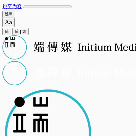
跳至內容
選單
简
简
|
繁