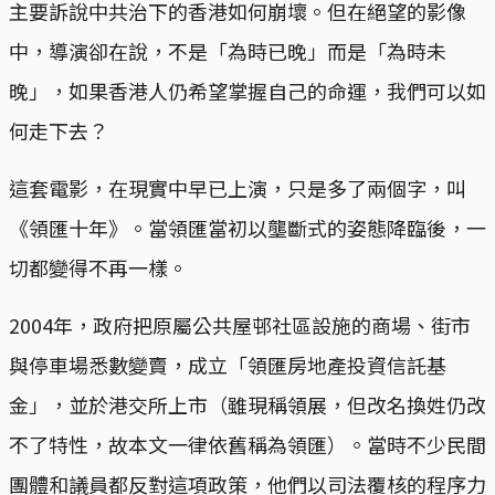
主要訴說中共治下的香港如何崩壞。但在絕望的影像
中，導演卻在說，不是「為時已晚」而是「為時未
晚」，如果香港人仍希望掌握自己的命運，我們可以如
何走下去？
這套電影，在現實中早已上演，只是多了兩個字，叫
《領匯十年》。當領匯當初以壟斷式的姿態降臨後，一
切都變得不再一樣。
2004年，政府把原屬公共屋邨社區設施的商場、街市
與停車場悉數變賣，成立「領匯房地產投資信託基
金」，並於港交所上市（雖現稱領展，但改名換姓仍改
不了特性，故本文一律依舊稱為領匯）。當時不少民間
團體和議員都反對這項政策，他們以司法覆核的程序力