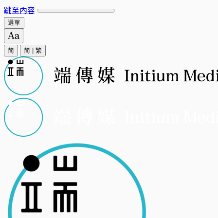
跳至內容
選單
简
简
|
繁