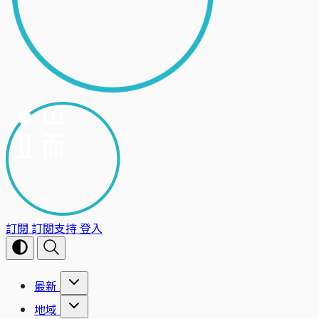
訂閱
訂閱支持
登入
最新
地域