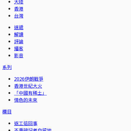
大陸
香港
台灣
速遞
解讀
評論
播客
影音
系列
2026伊朗戰爭
香港世紀大火
「中國有稀土」
情色的未來
欄目
返工這回事
不重磅記者自留地