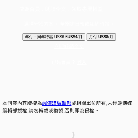
成為會員，閱讀全文，領取專屬權益
選擇守護方案 + 華爾街日報或紐約時報
年付・周年特惠
US$6.5
US$4
/月
月付
US$8
/月
立即解鎖全文
已是會員？
登入
本刊載內容版權為
端傳媒編輯部
或相關單位所有,未經端傳媒
編輯部授權,請勿轉載或複製,否則即為侵權。