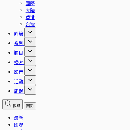
國際
大陸
香港
台灣
評論
系列
欄目
播客
影音
活動
周邊
搜尋
關閉
最新
國際