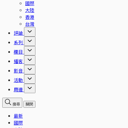
國際
大陸
香港
台灣
評論
系列
欄目
播客
影音
活動
周邊
搜尋
關閉
最新
國際