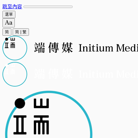
跳至內容
選單
简
简
|
繁