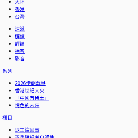
大陸
香港
台灣
速遞
解讀
評論
播客
影音
系列
2026伊朗戰爭
香港世紀大火
「中國有稀土」
情色的未來
欄目
返工這回事
不重磅記者自留地