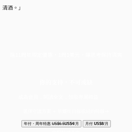
清酒。」
端11周年限定優惠，1周1美元，讓思考保持清爽
你的支持，不可或缺
成為會員，閱讀全文，領取專屬權益
選擇守護方案 + 華爾街日報或紐約時報
年付・周年特惠
US$6.5
US$4
/月
月付
US$8
/月