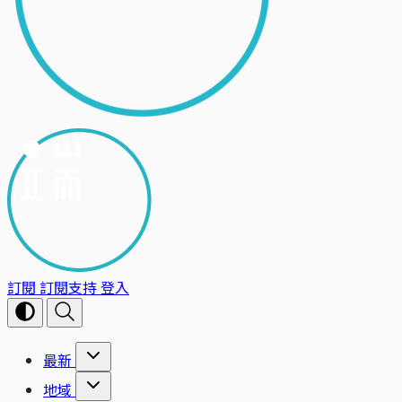
訂閱
訂閱支持
登入
最新
地域