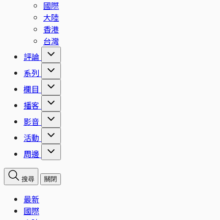
國際
大陸
香港
台灣
評論
系列
欄目
播客
影音
活動
周邊
搜尋
關閉
最新
國際