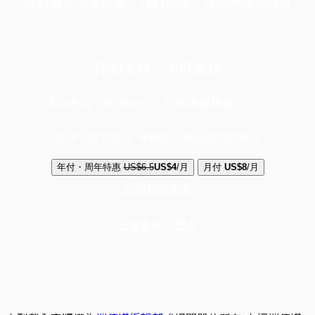
端11周年限定優惠，1周1美元，讓思考保持清爽
你的支持，不可或缺
成為會員，閱讀全文，領取專屬權益
選擇守護方案 + 華爾街日報或紐約時報
年付・周年特惠
US$6.5
US$4
/月
月付
US$8
/月
立即解鎖全文
已是會員？
登入