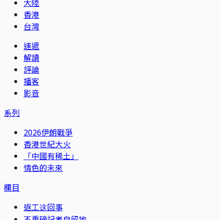
大陸
香港
台灣
速遞
解讀
評論
播客
影音
系列
2026伊朗戰爭
香港世紀大火
「中國有稀土」
情色的未來
欄目
返工这回事
不重磅記者自留地