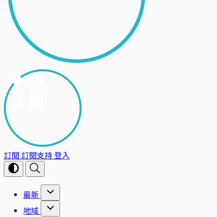
訂閱
訂閱支持
登入
最新
地域