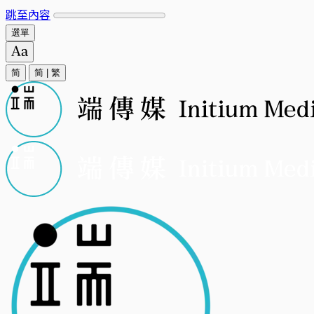
跳至內容
選單
简
简
|
繁