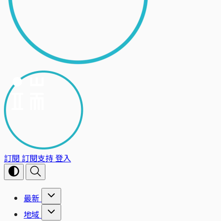
訂閱
訂閱支持
登入
最新
地域