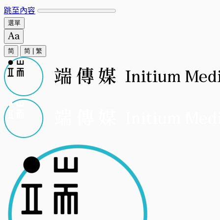
跳至內容
選單
简
简
|
繁