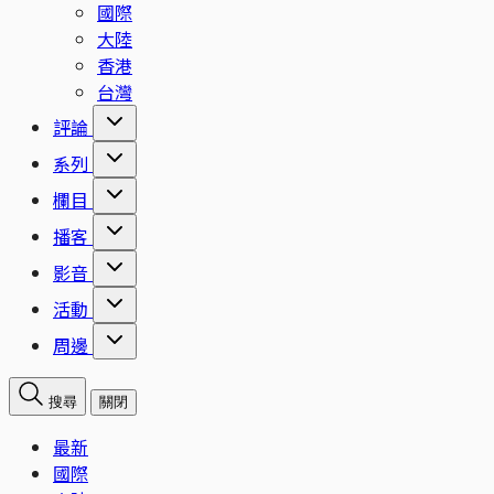
國際
大陸
香港
台灣
評論
系列
欄目
播客
影音
活動
周邊
搜尋
關閉
最新
國際