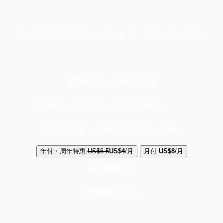
端11周年限定優惠，1周1美元，讓思考保持清爽
你的支持，不可或缺
成為會員，閱讀全文，領取專屬權益
選擇守護方案 + 華爾街日報或紐約時報
年付・周年特惠
US$6.5
US$4
/月
月付
US$8
/月
立即解鎖全文
已是會員？
登入