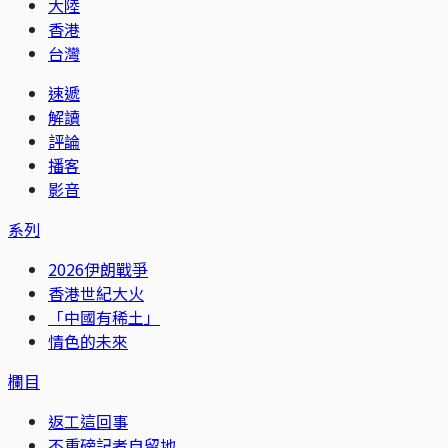
大陸
香港
台灣
速遞
解讀
評論
播客
影音
系列
2026伊朗戰爭
香港世紀大火
「中國有稀土」
情色的未來
欄目
返工這回事
不重磅記者自留地