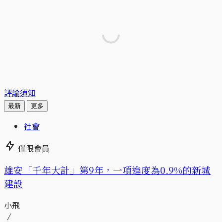
評論須知
最新
更多
社會
僅限會員
​​雄安「千年大計」第9年，一項進度為0.9%的新城
建設
小飛