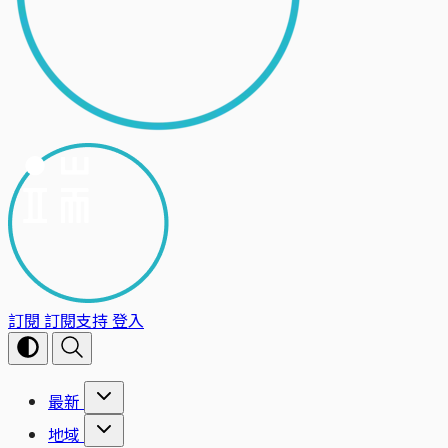
訂閱
訂閱支持
登入
最新
地域