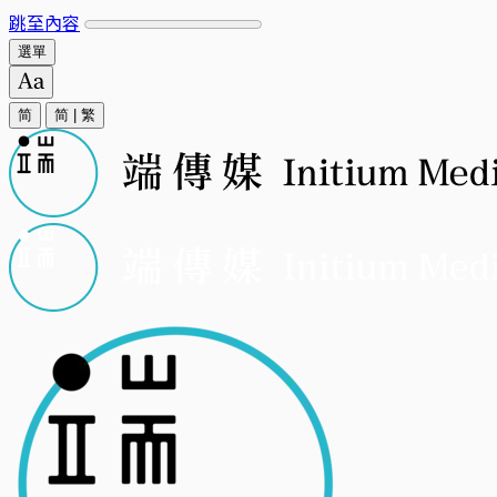
跳至內容
選單
简
简
|
繁