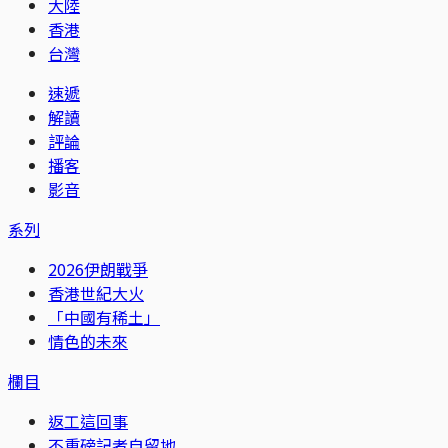
大陸
香港
台灣
速遞
解讀
評論
播客
影音
系列
2026伊朗戰爭
香港世紀大火
「中國有稀土」
情色的未來
欄目
返工這回事
不重磅記者自留地