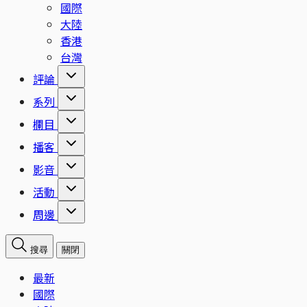
國際
大陸
香港
台灣
評論
系列
欄目
播客
影音
活動
周邊
搜尋
關閉
最新
國際