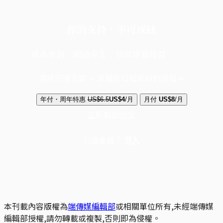
你的支持，不可或缺
成為會員，閱讀全文，領取專屬權益
選擇守護方案 + 華爾街日報或紐約時報
年付・周年特惠
US$6.5
US$4
/月
月付
US$8
/月
立即解鎖全文
已是會員？
登入
本刊載內容版權為
端傳媒編輯部
或相關單位所有,未經端傳媒
編輯部授權,請勿轉載或複製,否則即為侵權。