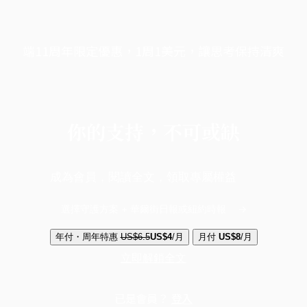
端11周年限定優惠，1周1美元，讓思考保持清爽
你的支持，不可或缺
成為會員，閱讀全文，領取專屬權益
選擇守護方案 + 華爾街日報或紐約時報
年付・周年特惠
US$6.5
US$4
/月
月付
US$8
/月
立即解鎖全文
已是會員？
登入