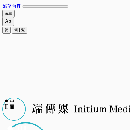
跳至內容
選單
简
简
|
繁