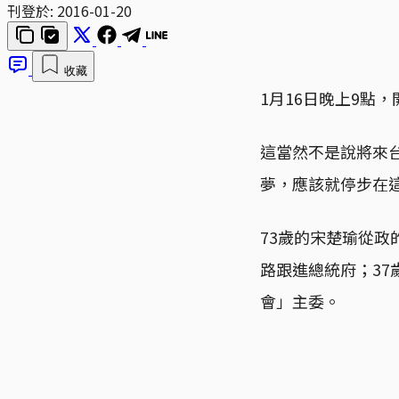
刊登於:
2016-01-20
收藏
1月16日晚上9點
這當然不是說將來
夢，應該就停步在
73歲的宋楚瑜從政
路跟進總統府；3
會」主委。