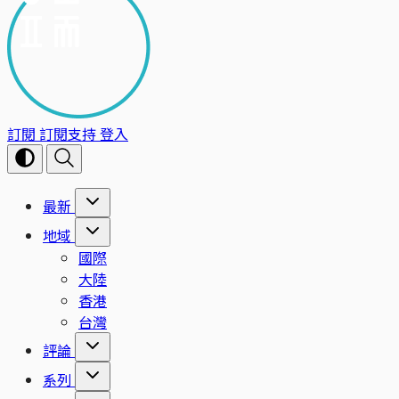
訂閱
訂閱支持
登入
最新
地域
國際
大陸
香港
台灣
評論
系列