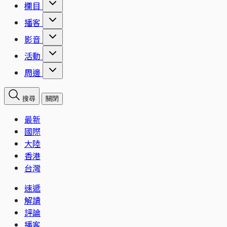
欄目
播客
影音
活動
周邊
搜尋
關閉
最新
國際
大陸
香港
台灣
速遞
解讀
評論
播客