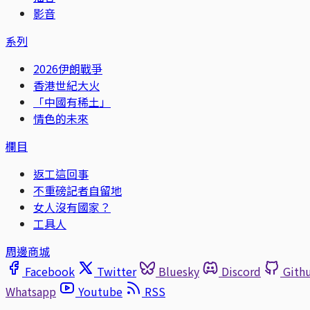
影音
系列
2026伊朗戰爭
香港世紀大火
「中國有稀土」
情色的未來
欄目
返工這回事
不重磅記者自留地
女人沒有國家？
工具人
周邊商城
Facebook
Twitter
Bluesky
Discord
Gith
Whatsapp
Youtube
RSS