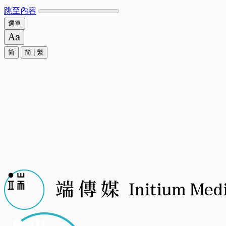
跳至內容
選單
简
简
|
繁