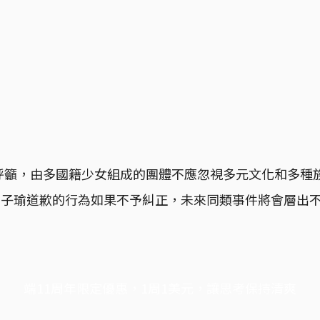
呼籲，由多國籍少女組成的團體不應忽視多元文化和多種
求周子瑜道歉的行為如果不予糾正，未來同類事件將會層出
端11周年限定優惠，1周1美元，讓思考保持清爽