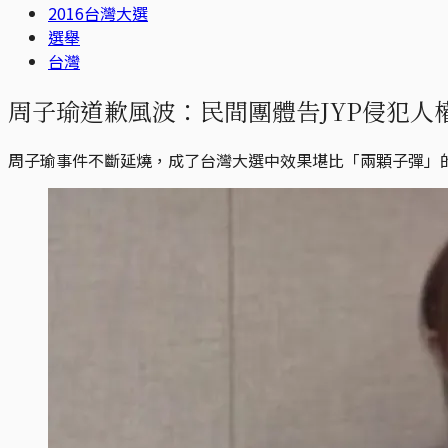
2016台灣大選
選舉
台灣
周子瑜道歉風波：民間團體告JYP侵犯人權
周子瑜事件不斷延燒，成了台灣大選中效果堪比「兩顆子彈」