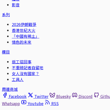
影音
系列
2026伊朗戰爭
香港世紀大火
「中國有稀土」
情色的未來
欄目
返工這回事
不重磅記者自留地
女人沒有國家？
工具人
周邊商城
Facebook
Twitter
Bluesky
Discord
Gith
Whatsapp
Youtube
RSS