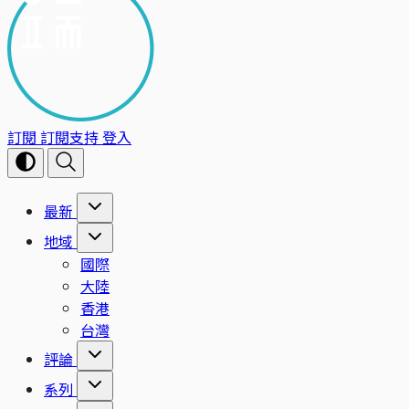
訂閱
訂閱支持
登入
最新
地域
國際
大陸
香港
台灣
評論
系列