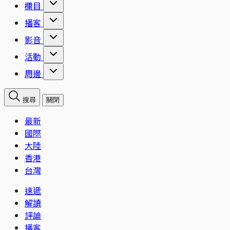
欄目
播客
影音
活動
周邊
搜尋
關閉
最新
國際
大陸
香港
台灣
速遞
解讀
評論
播客