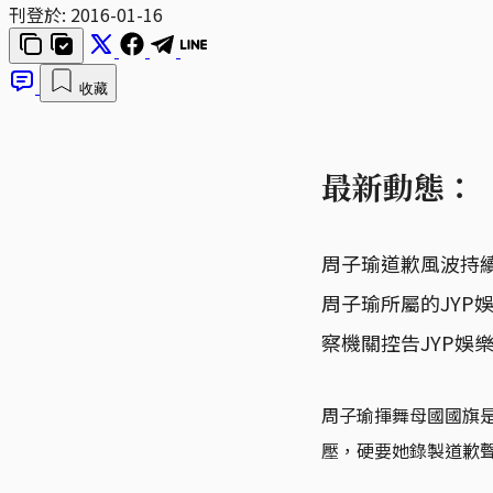
刊登於:
2016-01-16
收藏
最新動態：
周子瑜道歉風波持
周子瑜所屬的JY
察機關控告JYP娛
周子瑜揮舞母國國旗是
壓，硬要她錄製道歉