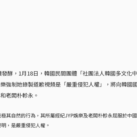
續發酵，1月18日，韓國民間團體「社團法人韓國多文化
P娛樂強制她錄製道歉視頻是「嚴重侵犯人權」，將向韓國
樂和老闆朴軫永。
極其自然的行為，其所屬經紀JYP娛樂及老闆朴軫永屈服於中
聲明，是嚴重侵犯人權。