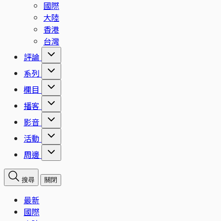
國際
大陸
香港
台灣
評論
系列
欄目
播客
影音
活動
周邊
搜尋
關閉
最新
國際