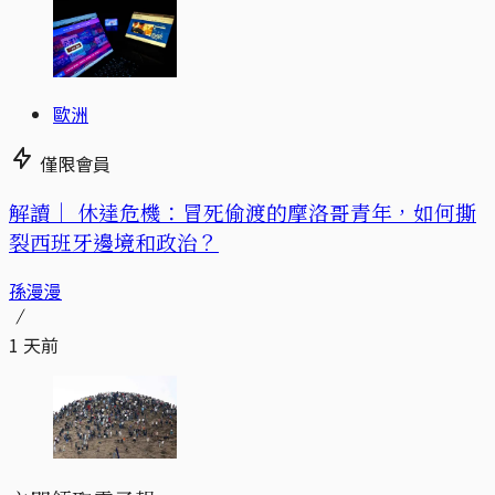
歐洲
僅限會員
解讀｜
休達危機：冒死偷渡的摩洛哥青年，如何撕
裂西班牙邊境和政治？
孫漫漫
1 天前