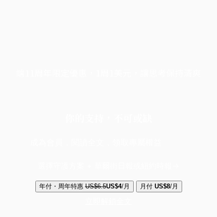
端11周年限定優惠，1周1美元，讓思考保持清爽
你的支持，不可或缺
成為會員，閱讀全文，領取專屬權益
選擇守護方案 + 華爾街日報或紐約時報
年付・周年特惠
US$6.5
US$4
/月
月付
US$8
/月
立即解鎖全文