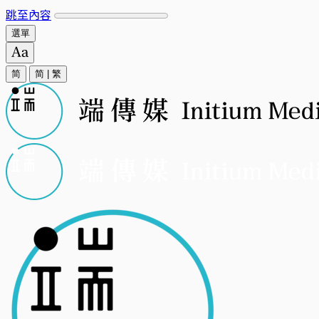
跳至內容
選單
简
简
|
繁