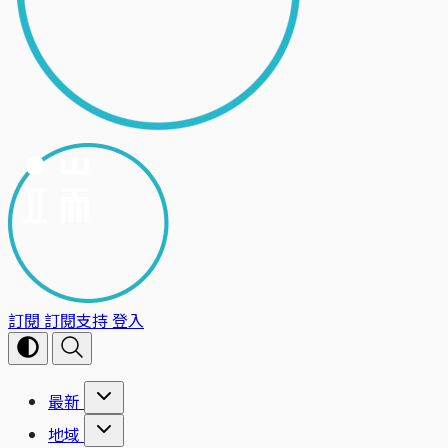
訂閱
訂閱支持
登入
最新
地域