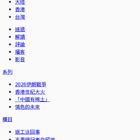
大陸
香港
台灣
速遞
解讀
評論
播客
影音
系列
2026伊朗戰爭
香港世紀大火
「中國有稀土」
情色的未來
欄目
返工这回事
不重磅記者自留地