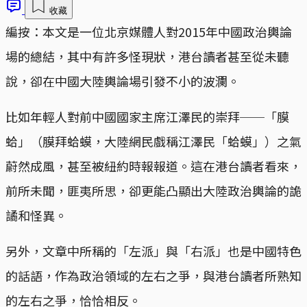
收藏
編按：本文是一位北京媒體人對2015年中國政治輿論
場的總結，其中有許多怪現狀，港台讀者甚至從未聽
說，卻在中國大陸輿論場引發不小的波瀾。
比如年輕人對前中國國家主席江澤民的崇拜──「膜
蛤」（膜拜蛤蟆，大陸網民戲稱江澤民「蛤蟆」）之氣
蔚然成風，甚至被紐約時報報道。這在港台讀者看來，
前所未聞，匪夷所思，卻更能凸顯出大陸政治輿論的詭
譎和怪異。
另外，文章中所稱的「左派」與「右派」也是中國特色
的話語，作為政治領域的左右之爭，與港台讀者所熟知
的左右之爭，恰恰相反。