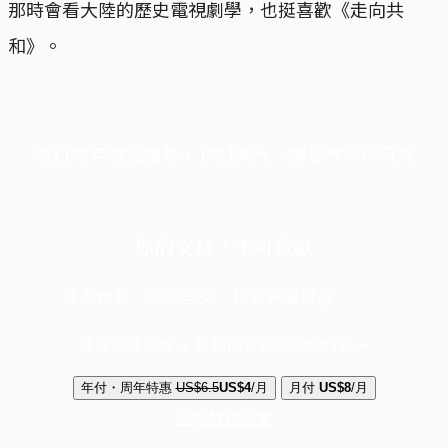
那時會看大陸的歷史電視劇學，也挺喜歡《走向共
和》。
端11周年限定優惠，1周1美元，讓思考保持清爽
你的支持，不可或缺
成為會員，閱讀全文，領取專屬權益
選擇守護方案 + 華爾街日報或紐約時報
年付・周年特惠
US$6.5
US$4
/月
月付
US$8
/月
立即解鎖全文