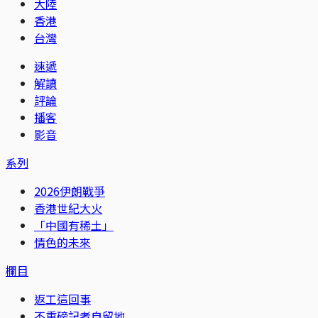
大陸
香港
台灣
速遞
解讀
評論
播客
影音
系列
2026伊朗戰爭
香港世紀大火
「中國有稀土」
情色的未來
欄目
返工這回事
不重磅記者自留地