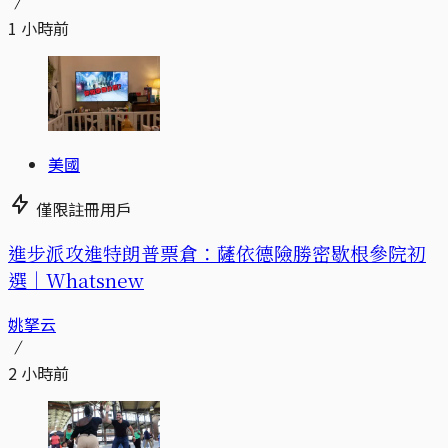
1 小時前
美國
僅限註冊用戶
進步派攻進特朗普票倉：薩依德險勝密歇根參院初
選｜Whatsnew
姚拏云
2 小時前