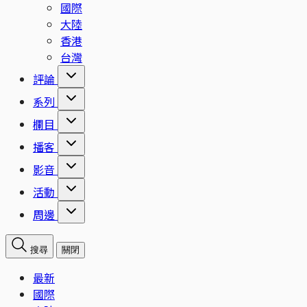
國際
大陸
香港
台灣
評論
系列
欄目
播客
影音
活動
周邊
搜尋
關閉
最新
國際