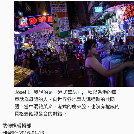
Josef L : 我說的是「港式華語」,一種以香港的廣
東話為母語的人、向世界各地華人溝通時的共同
語。當中混雜英文、港式的廣東腔、也沒有權威的
資格去確認發音的對錯。
端傳媒編輯部
刊登於:
2016-01-13