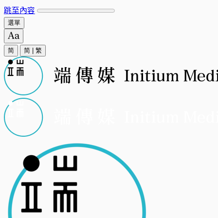
跳至內容
選單
简
简
|
繁