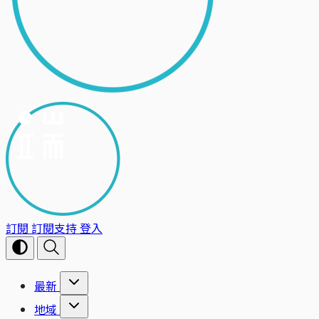
訂閱
訂閱支持
登入
最新
地域