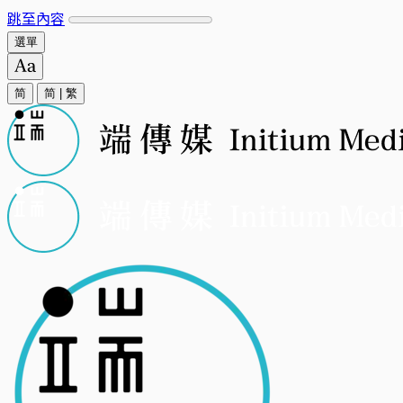
跳至內容
選單
简
简
|
繁