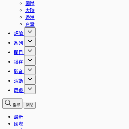
國際
大陸
香港
台灣
評論
系列
欄目
播客
影音
活動
周邊
搜尋
關閉
最新
國際