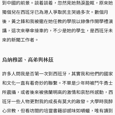
到中國的前景。談着談着，忽然見她熱淚盈眶，原來她
獨個兒在西班牙已為港人爭取民主哭過多次。數個月
後，黃之鋒和我被邀在她任教的學院以錄像作開學禮演
講，這次來舉傘接車的，不少是她的學生，是西班牙未
來的新聞工作者。
烏納穆諾、高弟與林茲
許多人問我是否第一次到西班牙，其實我和他們的國家
和文化一直有着奇妙的聯繫。不單是少年時被鬥牛勇士
所震攝，或者後來被佛蘭明高的激情和哀愁所感動，西
班牙一些人物更對我的成長有莫大的啟發。大學時我醉
心宗教，但看坊間的培靈書籍卻感味如嚼蠟，唯有讀到