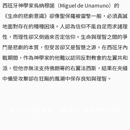
西班牙神學家烏納穆諾（Miguel de Unamuno）的
《生命的悲劇意識》卻像聖保羅被雷撃一般，必須真誠
地面對存在的種種困境。人認為信仰不能自足而求諸理
性，而理性卻又倒過來否定信仰。生命與理智之間的爭
鬥是悲劇的本質，但受苦卻又是智慧之源。在西班牙內
戰期間，作為神學家的他難以認同反對教會的左翼共和
派，但他亦無法支持佛朗哥的右翼法西斯，結果在夾縫
中備受攻擊卻在狂飈的風潮中保存良知與理智。
端11周年限定優惠，1周1美元，讓思考保持清爽