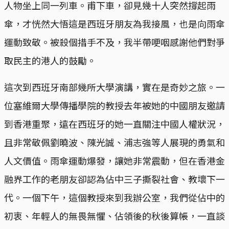
人物坐上同一列車。甫下車，卻見幾十人突然撐起雨
傘，才恍然大悟這是西班牙朋友為我接風，也是向雨傘
運動致敬。被殺個措手不及，我半帶哽咽感謝他們對爭
取民主的港人的鼓勵。
這次到西班牙南部幾所大學演講，實在是奇妙之旅。一
位塞維爾大學傳播學院的教授去年被她的中國朋友邀請
到香港重聚，遠在西班牙的她一直關注中國人權狀況，
且非常敬佩劉曉波、陳光誠、浦志強等人展現的勇氣和
人文價值。雨傘運動爆發，讓她非常震動，但在香港金
融界工作的老朋友卻認為佔中三子撕裂社會、教壞下一
代。一個下午，這個教授來到我辦公室，我們從佔中的
初衷、年輕人的無畏無懼、佔領後的秋後算帳，一直談