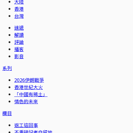
大陸
香港
台灣
速遞
解讀
評論
播客
影音
系列
2026伊朗戰爭
香港世紀大火
「中國有稀土」
情色的未來
欄目
返工這回事
不重磅記者自留地