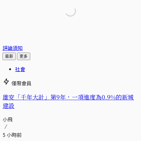
評論須知
最新
更多
社會
僅限會員
​​雄安「千年大計」第9年，一項進度為0.9%的新城
建設
小飛
5 小時前