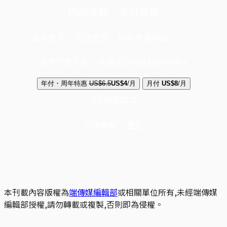
你的支持，不可或缺
成為會員，閱讀全文，領取專屬權益
選擇守護方案 + 華爾街日報或紐約時報
年付・周年特惠
US$6.5
US$4
/月
月付
US$8
/月
立即解鎖全文
已是會員？
登入
本刊載內容版權為
端傳媒編輯部
或相關單位所有,未經端傳媒
編輯部授權,請勿轉載或複製,否則即為侵權。