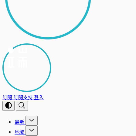
訂閱
訂閱支持
登入
最新
地域