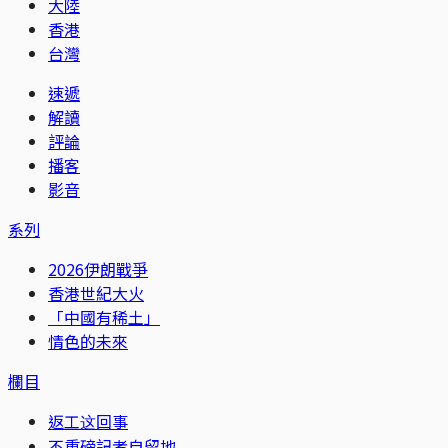
大陸
香港
台灣
速遞
解讀
評論
播客
影音
系列
2026伊朗戰爭
香港世紀大火
「中國有稀土」
情色的未來
欄目
返工这回事
不重磅記者自留地