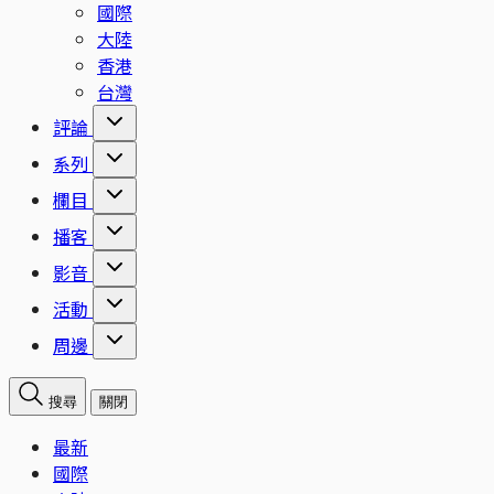
國際
大陸
香港
台灣
評論
系列
欄目
播客
影音
活動
周邊
搜尋
關閉
最新
國際