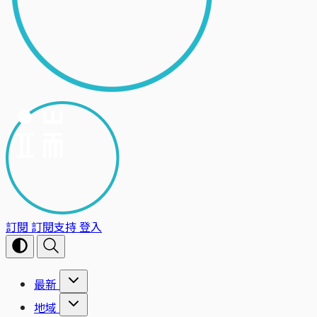
訂閱
訂閱支持
登入
最新
地域