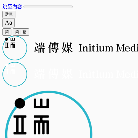
跳至內容
選單
简
简
|
繁