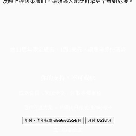
及時上達決策層面，讓領導人能比群眾更早看到危險。
端11周年限定優惠，1周1美元，讓思考保持清爽
你的支持，不可或缺
成為會員，閱讀全文，領取專屬權益
選擇守護方案 + 華爾街日報或紐約時報
年付・周年特惠
US$6.5
US$4
/月
月付
US$8
/月
立即解鎖全文