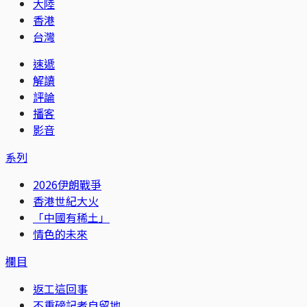
大陸
香港
台灣
速遞
解讀
評論
播客
影音
系列
2026伊朗戰爭
香港世紀大火
「中國有稀土」
情色的未來
欄目
返工這回事
不重磅記者自留地