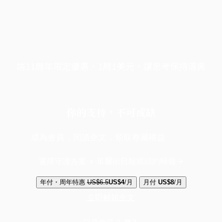
端11周年限定優惠，1周1美元，讓思考保持清爽
你的支持，不可或缺
成為會員，閱讀全文，領取專屬權益
選擇守護方案 + 華爾街日報或紐約時報
年付・周年特惠
US$6.5
US$4
/月
月付
US$8
/月
立即解鎖全文