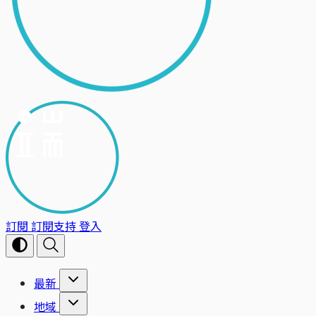
訂閱
訂閱支持
登入
最新
地域