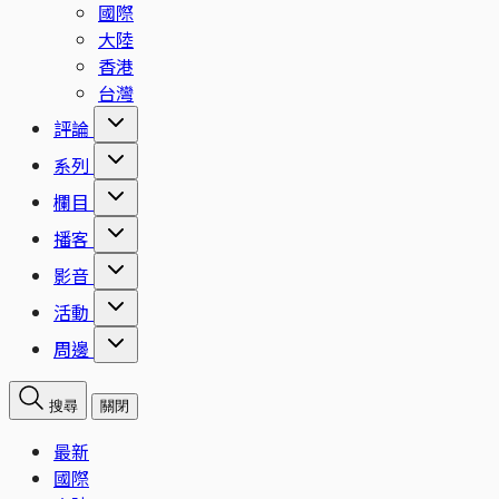
國際
大陸
香港
台灣
評論
系列
欄目
播客
影音
活動
周邊
搜尋
關閉
最新
國際