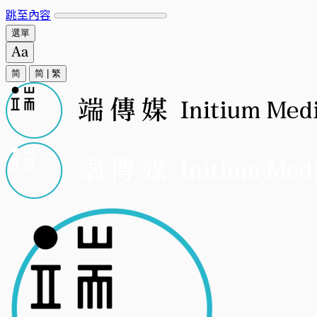
跳至內容
選單
简
简
|
繁