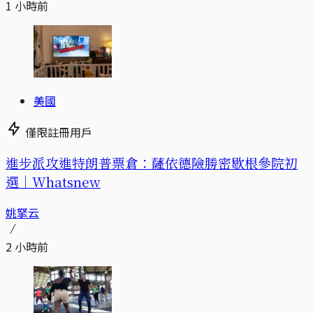
1 小時前
美國
僅限註冊用戶
進步派攻進特朗普票倉：薩依德險勝密歇根參院初
選｜Whatsnew
姚拏云
2 小時前