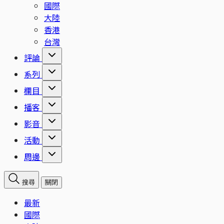
國際
大陸
香港
台灣
評論
系列
欄目
播客
影音
活動
周邊
搜尋
關閉
最新
國際