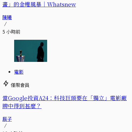
畫」的金權風暴｜Whatsnew
陳曦
5 小時前
電影
僅限會員
當Google投資A24：科技巨頭要在「獨立」電影廠
牌中得到甚麼？
辰子