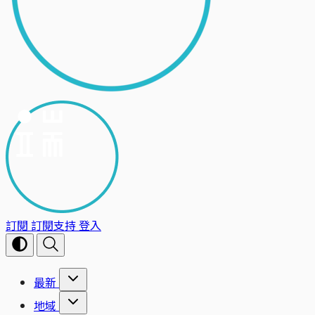
訂閱
訂閱支持
登入
最新
地域