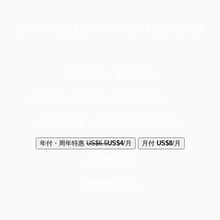
端11周年限定優惠，1周1美元，讓思考保持清爽
你的支持，不可或缺
成為會員，閱讀全文，領取專屬權益
選擇守護方案 + 華爾街日報或紐約時報
年付・周年特惠
US$6.5
US$4
/月
月付
US$8
/月
立即解鎖全文
已是會員？
登入