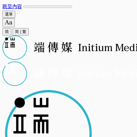
跳至內容
選單
简
简
|
繁