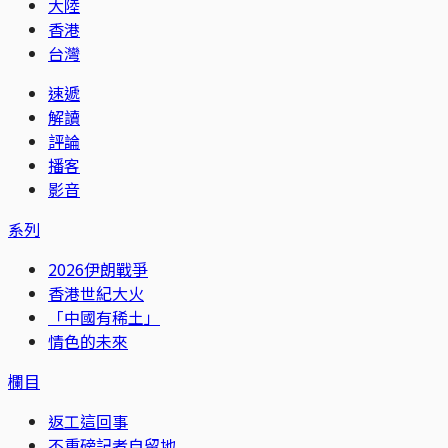
大陸
香港
台灣
速遞
解讀
評論
播客
影音
系列
2026伊朗戰爭
香港世紀大火
「中國有稀土」
情色的未來
欄目
返工這回事
不重磅記者自留地