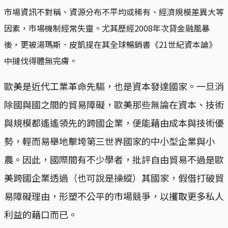
市場資訊不對稱、資源分布不平均或稀有、經濟規模差異大等
因素，市場機制經常失靈。尤其歷經2008年次貸金融風暴
後，更被湯瑪斯．皮凱提在其全球暢銷書《21世紀資本論》
中撻伐得體無完膚。
歐美是近代工業革命先驅，也是資本發達國家。一旦消
除國與國之間的貿易障礙，歐美那些無論在資本、技術
與規模都遙遙領先的跨國企業，便能藉由成本與技術優
勢，輕而易舉地擊垮第三世界國家的中小型企業與小
農。因此，國際間有不少學者，批評自由貿易不過是歐
美跨國企業透過（也可說是操縱）其國家，假借打破貿
易障礙理由，形塑不公平的市場競爭，以攫取更多私人
利益的藉口而已。