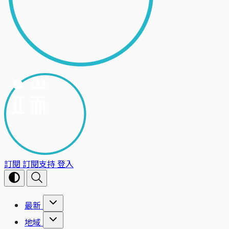
訂閱
訂閱支持
登入
最新
地域