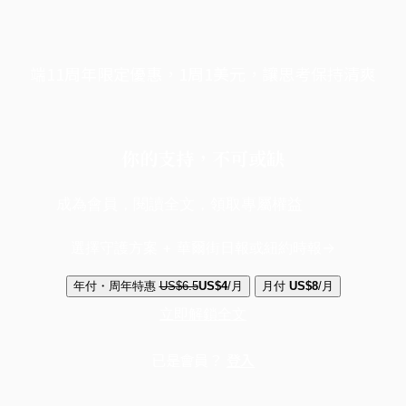
端11周年限定優惠，1周1美元，讓思考保持清爽
你的支持，不可或缺
成為會員，閱讀全文，領取專屬權益
選擇守護方案 + 華爾街日報或紐約時報
年付・周年特惠
US$6.5
US$4
/月
月付
US$8
/月
立即解鎖全文
已是會員？
登入