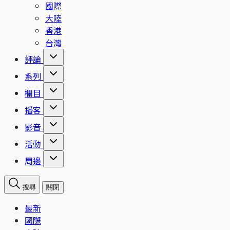
國際
大陸
香港
台灣
評論
系列
欄目
播客
影音
活動
周邊
搜尋
關閉
最新
國際