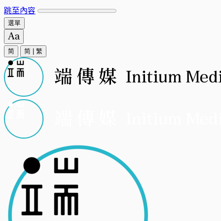
跳至內容
選單
简
简
|
繁