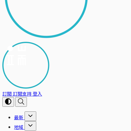
訂閱
訂閱支持
登入
最新
地域