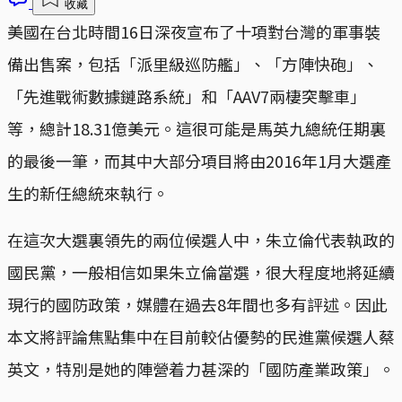
收藏
美國在台北時間16日深夜宣布了十項對台灣的軍事裝
備出售案，包括「派里級巡防艦」、「方陣快砲」、
「先進戰術數據鏈路系統」和「AAV7兩棲突擊車」
等，總計18.31億美元。這很可能是馬英九總統任期裏
的最後一筆，而其中大部分項目將由2016年1月大選產
生的新任總統來執行。
在這次大選裏領先的兩位候選人中，朱立倫代表執政的
國民黨，一般相信如果朱立倫當選，很大程度地將延續
現行的國防政策，媒體在過去8年間也多有評述。因此
本文將評論焦點集中在目前較佔優勢的民進黨候選人蔡
英文，特別是她的陣營着力甚深的「國防產業政策」。