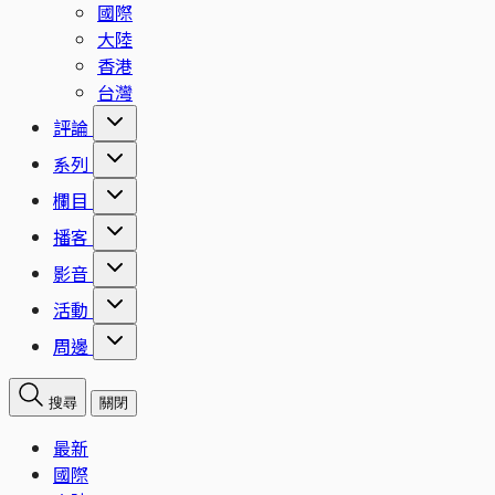
國際
大陸
香港
台灣
評論
系列
欄目
播客
影音
活動
周邊
搜尋
關閉
最新
國際