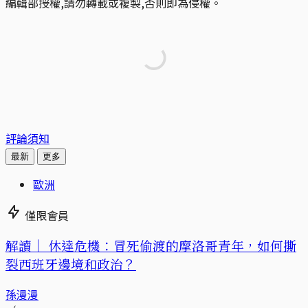
編輯部授權,請勿轉載或複製,否則即為侵權。
評論須知
最新
更多
歐洲
僅限會員
解讀｜
休達危機：冒死偷渡的摩洛哥青年，如何撕
裂西班牙邊境和政治？
孫漫漫