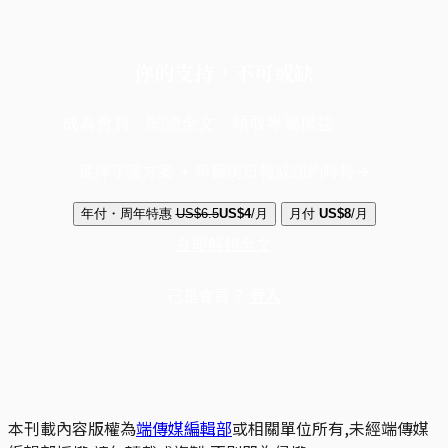
你的支持，不可或缺
成為會員，閱讀全文，領取專屬權益
選擇守護方案 + 華爾街日報或紐約時報
年付・周年特惠
US$6.5
US$4
/月
月付
US$8
/月
立即解鎖全文
已是會員？
登入
本刊載內容版權為
端傳媒編輯部
或相關單位所有,未經端傳媒