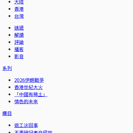
大陸
香港
台灣
速遞
解讀
評論
播客
影音
系列
2026伊朗戰爭
香港世紀大火
「中國有稀土」
情色的未來
欄目
返工这回事
不重磅記者自留地