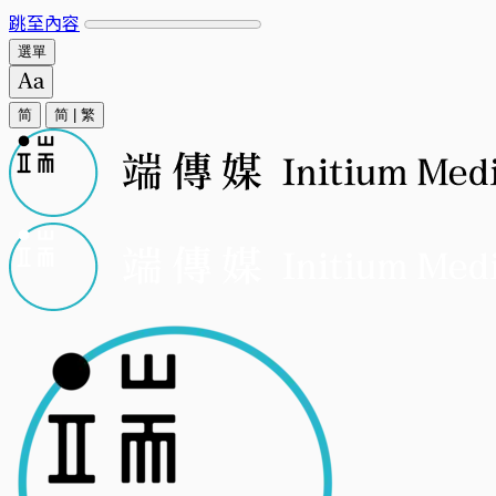
跳至內容
選單
简
简
|
繁