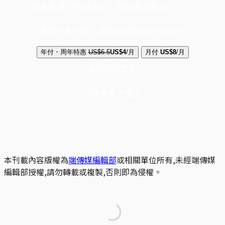
成為會員，閱讀全文，領取專屬權益
選擇守護方案 + 華爾街日報或紐約時報
年付・周年特惠
US$6.5
US$4
/月
月付
US$8
/月
立即解鎖全文
已是會員？
登入
本刊載內容版權為
端傳媒編輯部
或相關單位所有,未經端傳媒
編輯部授權,請勿轉載或複製,否則即為侵權。