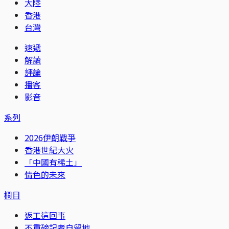
大陸
香港
台灣
速遞
解讀
評論
播客
影音
系列
2026伊朗戰爭
香港世紀大火
「中國有稀土」
情色的未來
欄目
返工這回事
不重磅記者自留地