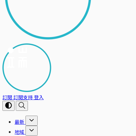
訂閱
訂閱支持
登入
最新
地域