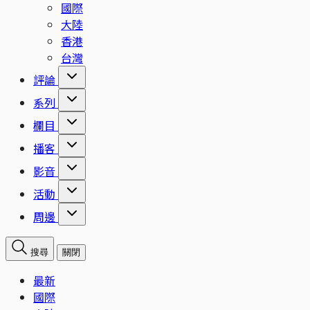
國際
大陸
香港
台灣
評論
系列
欄目
播客
影音
活動
周邊
搜尋
關閉
最新
國際