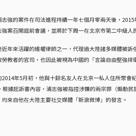
志強的案件在司法進程持續一年七個月零兩天後，2015年
志強案召開庭前會議，並將於下周一在北京市第二中級人
陸近年來活躍的維權律師之一，代理過大陸諸多媒體被訴
被勞教者的官司，也因此被視為中國的「言論自由堅強捍
2014年5月初，他與十餘名友人在北京一私人住所聚會紀
件。根據起訴書內容，浦志強被指控涉嫌的兩宗罪（煽動民
」均來自他在大陸主要社交媒體「新浪微博」的發言。