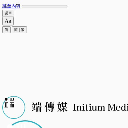
跳至內容
選單
简
简
|
繁