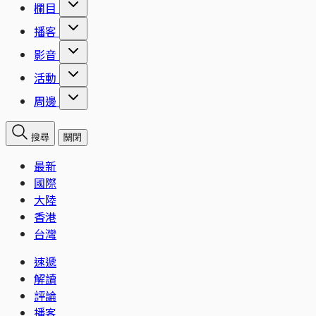
欄目
播客
影音
活動
周邊
搜尋
關閉
最新
國際
大陸
香港
台灣
速遞
解讀
評論
播客