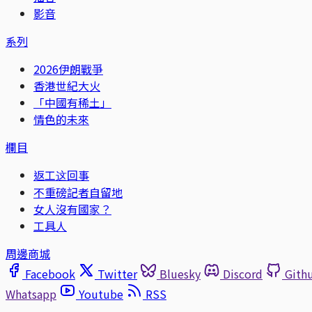
影音
系列
2026伊朗戰爭
香港世紀大火
「中國有稀土」
情色的未來
欄目
返工这回事
不重磅記者自留地
女人沒有國家？
工具人
周邊商城
Facebook
Twitter
Bluesky
Discord
Gith
Whatsapp
Youtube
RSS