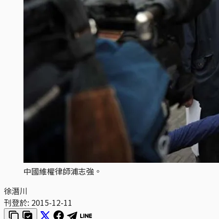
中國維權律師浦志強。
徐潛川
刊登於:
2015-12-11