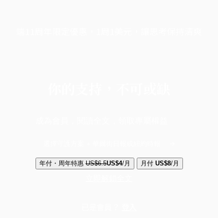
端11周年限定優惠，1周1美元，讓思考保持清爽
你的支持，不可或缺
成為會員，閱讀全文，領取專屬權益
選擇守護方案 + 華爾街日報或紐約時報
年付・周年特惠
US$6.5
US$4
/月
月付
US$8
/月
立即解鎖全文
已是會員？
登入