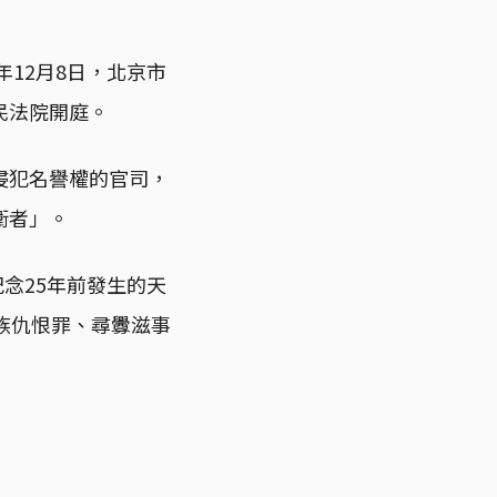
12月8日，北京市
民法院開庭。
侵犯名譽權的官司，
衛者」。
念25年前發生的天
族仇恨罪、尋釁滋事