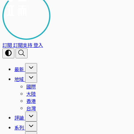
訂閱
訂閱支持
登入
最新
地域
國際
大陸
香港
台灣
評論
系列