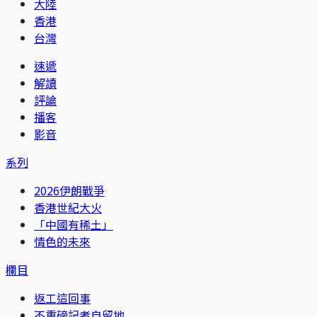
大陸
香港
台灣
速遞
解讀
評論
播客
影音
系列
2026伊朗戰爭
香港世紀大火
「中國有稀土」
情色的未來
欄目
返工這回事
不重磅記者自留地