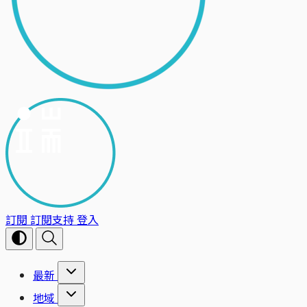
訂閱
訂閱支持
登入
最新
地域