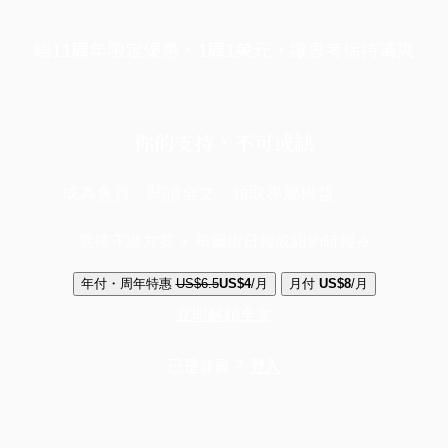
端11周年限定優惠，1周1美元，讓思考保持清爽
你的支持，不可或缺
成為會員，閱讀全文，領取專屬權益
選擇守護方案 + 華爾街日報或紐約時報
年付・周年特惠
US$6.5
US$4
/月
月付
US$8
/月
立即解鎖全文
已是會員？
登入