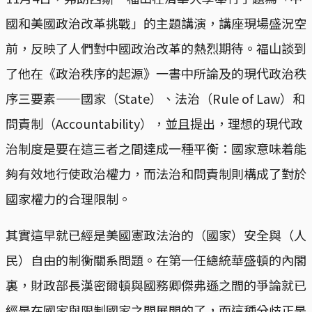
國和美國政治改革挑戰」的主題講演，講座現場盛況空
前，反映了人們對中國政治改革的熱烈期待。福山談到
了他在《政治秩序的起源》一書中所論及的現代政治秩
序三要素——國家（State）、法治（Rule of Law）和
問責制（Accountability），並且提出，理想的現代政
治制度是要在這三者之間達成一種平衡：國家意味着能
夠有效地行使政治權力，而法治和問責制則構成了對於
國家權力的合理限制。
其實這早就已經是美國憲政法治的（國家）安全與（人
民）自由的制衡關系問題。在第一任總統華盛頓的內閣
裏，財政部長漢密爾頓與國務卿傑弗遜之間的爭論就已
經是在國家與限制國家之間展開的了，而這種分歧正是