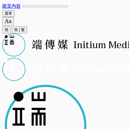
跳至內容
選單
简
简
|
繁