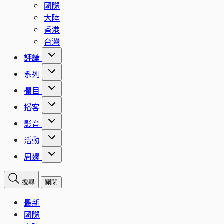
國際
大陸
香港
台灣
評論
系列
欄目
播客
影音
活動
周邊
搜尋
關閉
最新
國際