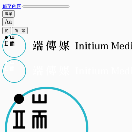
跳至內容
選單
简
简
|
繁