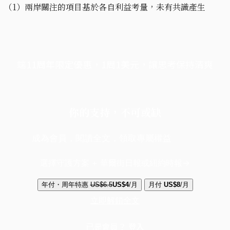
（1）兩岸關注的項目基於各自利益考量，未有共識產生
端11周年限定優惠，1周1美元，讓思考保持清爽
你的支持，不可或缺
成為會員，閱讀全文，領取專屬權益
選擇守護方案 + 華爾街日報或紐約時報
年付・周年特惠
US$6.5
US$4
/月
月付
US$8
/月
立即解鎖全文
已是會員？
登入