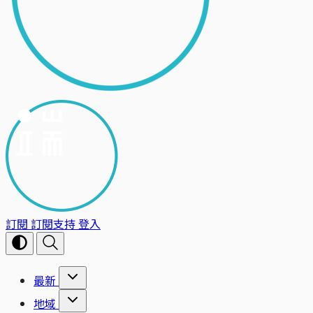
訂閱
訂閱支持
登入
最新
地域