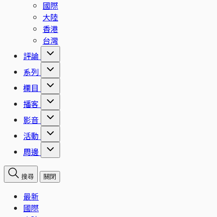
國際
大陸
香港
台灣
評論
系列
欄目
播客
影音
活動
周邊
搜尋
關閉
最新
國際