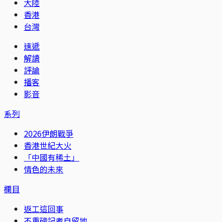
大陸
香港
台灣
速遞
解讀
評論
播客
影音
系列
2026伊朗戰爭
香港世紀大火
「中國有稀土」
情色的未來
欄目
返工這回事
不重磅記者自留地