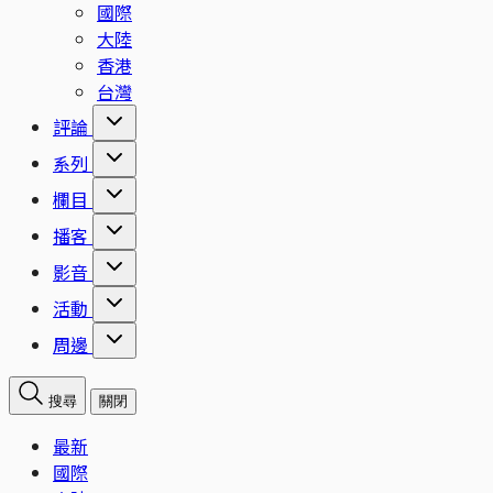
國際
大陸
香港
台灣
評論
系列
欄目
播客
影音
活動
周邊
搜尋
關閉
最新
國際