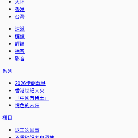
大陸
香港
台灣
速遞
解讀
評論
播客
影音
系列
2026伊朗戰爭
香港世紀大火
「中國有稀土」
情色的未來
欄目
返工这回事
不重磅記者自留地