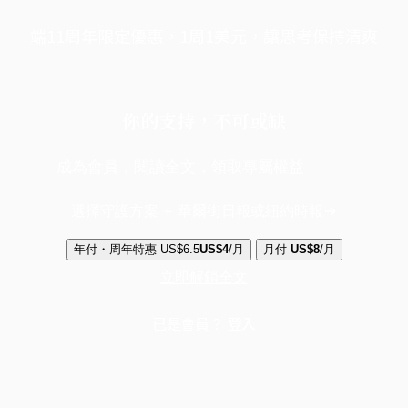
端11周年限定優惠，1周1美元，讓思考保持清爽
你的支持，不可或缺
成為會員，閱讀全文，領取專屬權益
選擇守護方案 + 華爾街日報或紐約時報
年付・周年特惠
US$6.5
US$4
/月
月付
US$8
/月
立即解鎖全文
已是會員？
登入