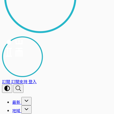
訂閱
訂閱支持
登入
最新
地域