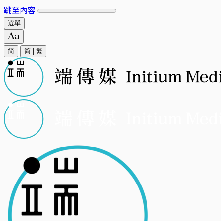
跳至內容
選單
简
简
|
繁