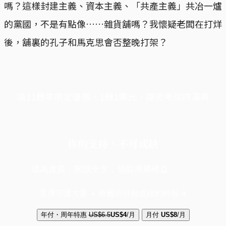
嗎？這樣封建主義、資本主義、「共產主義」共冶一爐
的黨國，不是有點像……雜貨舖嗎？我懷疑老闆在打烊
後，舖裏的孔子和馬克思會否整晚打架？
端11周年限定優惠，1周1美元，讓思考保持清爽
你的支持，不可或缺
成為會員，閱讀全文，領取專屬權益
選擇守護方案 + 華爾街日報或紐約時報
年付・周年特惠
US$6.5
US$4
/月
月付
US$8
/月