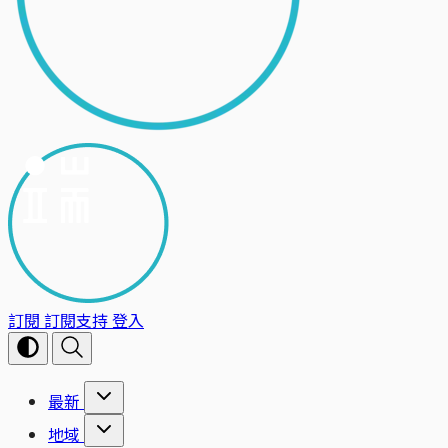
訂閱
訂閱支持
登入
最新
地域