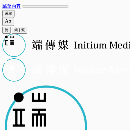
跳至內容
選單
简
简
|
繁