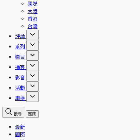
國際
大陸
香港
台灣
評論
系列
欄目
播客
影音
活動
周邊
搜尋
關閉
最新
國際