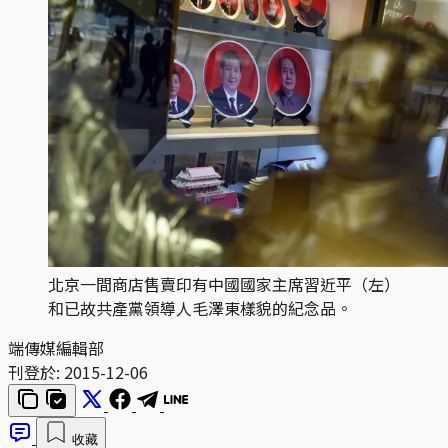
北京一間商店售賣印有中國國家主席習近平（左）
和已故共產黨領導人毛澤東樣貌的紀念品。
端傳媒編輯部
刊登於:
2015-12-06
收藏