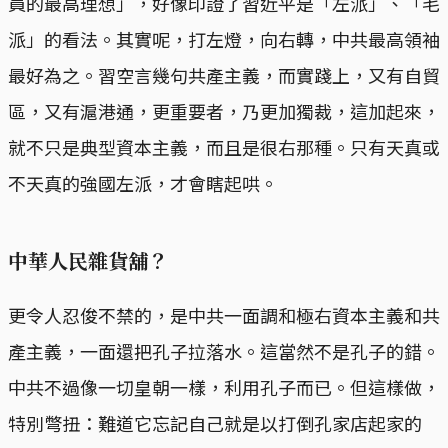
員的最高理想」，好像印證了習近平是「左派」、「毛
派」的看法。其實呢，打左燈，向右轉，中共最高領袖
最好為之。習空言幾句共產主義，而實踐上，又有自貿
區，又有滬港通，更重要者，乃更加獨裁，這加起來，
就不只是典型資本主義，而且是很右那種。只有天真或
不天真的強國左派，才會瞎起哄。
中華人民雜貨舖？
更令人忍俊不禁的，是中共一面調和極右資本主義和共
產主義，一面還把孔子拉落水。這當然不是孔子的錯。
中共不過像一切皇朝一樣，利用孔子而已。但這樣做，
特別彆扭：難道它忘記自己就是以打倒孔家店起家的