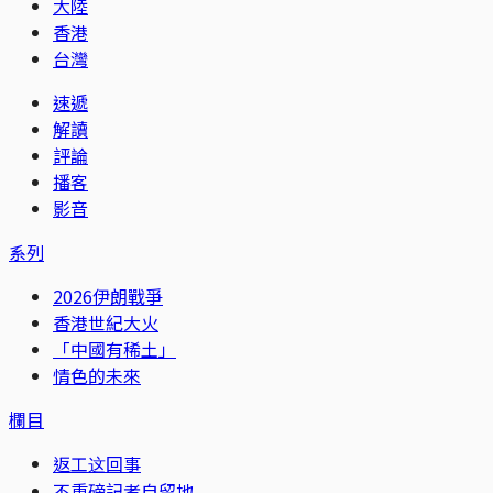
大陸
香港
台灣
速遞
解讀
評論
播客
影音
系列
2026伊朗戰爭
香港世紀大火
「中國有稀土」
情色的未來
欄目
返工这回事
不重磅記者自留地