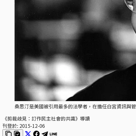
桑思汀是美國被引用最多的法學者，在擔任白宮資訊與管
《剪裁歧見：訂作民主社會的共識》導讀
刊登於:
2015-12-06