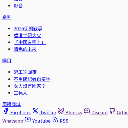
影音
系列
2026伊朗戰爭
香港世紀大火
「中國有稀土」
情色的未來
欄目
返工这回事
不重磅記者自留地
女人沒有國家？
工具人
周邊商城
Facebook
Twitter
Bluesky
Discord
Gith
Whatsapp
Youtube
RSS