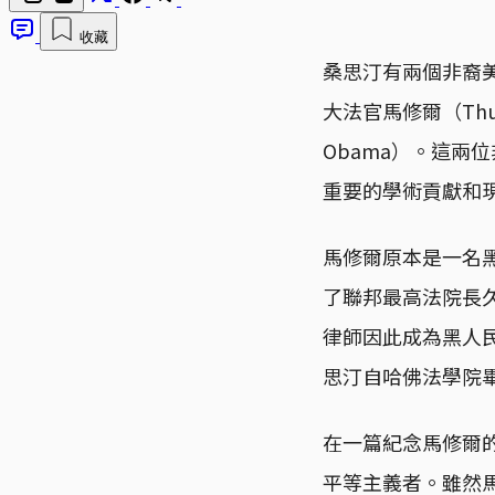
收藏
桑思汀有兩個非裔
大法官馬修爾（Thu
Obama）。這
重要的學術貢獻和
馬修爾原本是一名黑
了聯邦最高法院長久以
律師因此成為黑人民
思汀自哈佛法學院畢
在一篇紀念馬修爾
平等主義者。雖然