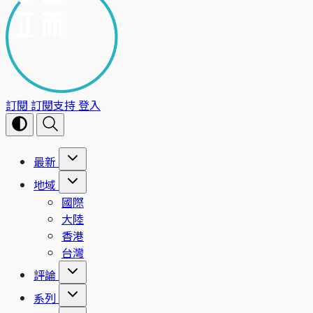
訂閱
訂閱支持
登入
最新
地域
國際
大陸
香港
台灣
評論
系列