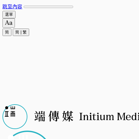
跳至內容
選單
简
简
|
繁