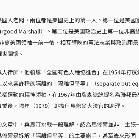
美國人老闆，兩位都是美國史上的第一人。第一位是美國
rgood Marshall）。第二位是美國政治史上第一位非裔總
兩位非裔美國領袖一前一後、相互輝映的憲法志業與政治願
現世關懷。
人律師，他領導「全國有色人種協進會」在1954年打
來容許種族隔離的「隔離但平等」（separate but e
權運動的精神領袖，在1967年由詹森總統提名為聯邦
業後，隔年（1979）即擔任馬修爾大法官的助理。
的文章中，桑思汀挑戰一般理解，認為馬修爾並非「主張
馬修爾是拆解「隔離但平等」的主要旗手，甚至後來形同