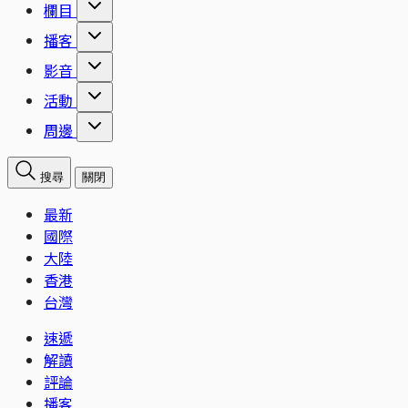
欄目
播客
影音
活動
周邊
搜尋
關閉
最新
國際
大陸
香港
台灣
速遞
解讀
評論
播客