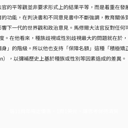
法官的平等觀並非要求形式上的結果平等，而是着重在發
育的功能，在判決書和不同意見書中不斷強調，教育關係
影響下一代的世界觀和政治意見。馬修爾大法官反對任何
的制度。在他看來，種族歧視或性別歧視最大的問題就在於
翻身」的階級。所以他也支持「保障名額」這種「積極矯
e action），以彌補歷史上基於種族或性別等因素造成的差異。
端11周年限定優惠，1周1美元，讓思考保持清爽