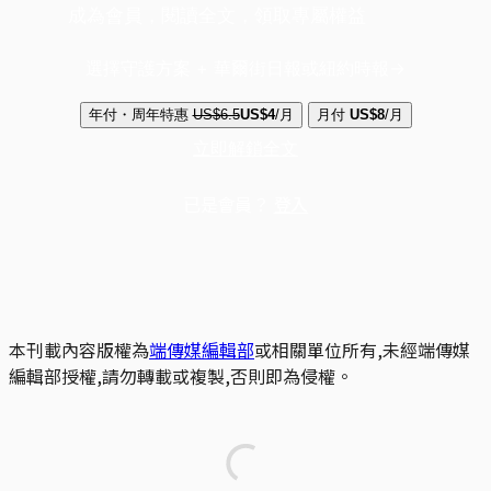
成為會員，閱讀全文，領取專屬權益
選擇守護方案 + 華爾街日報或紐約時報
年付・周年特惠
US$6.5
US$4
/月
月付
US$8
/月
立即解鎖全文
已是會員？
登入
本刊載內容版權為
端傳媒編輯部
或相關單位所有,未經端傳媒
編輯部授權,請勿轉載或複製,否則即為侵權。