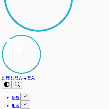
訂閱
訂閱支持
登入
最新
地域