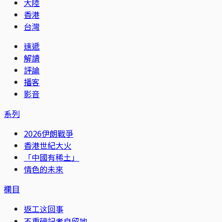
大陸
香港
台灣
速遞
解讀
評論
播客
影音
系列
2026伊朗戰爭
香港世紀大火
「中國有稀土」
情色的未來
欄目
返工这回事
不重磅記者自留地