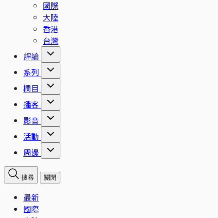
國際
大陸
香港
台灣
評論
系列
欄目
播客
影音
活動
周邊
搜尋
關閉
最新
國際