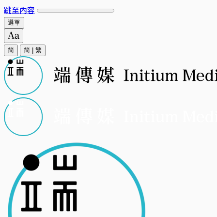
跳至內容
選單
简
简
|
繁