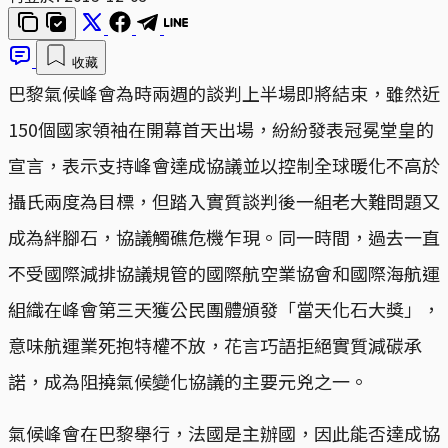
收藏
巴黎氣候峰會為時兩週的談判上半場即將結束，雖然近
150個國家領袖在開幕首天出場，紛紛發表冠冕堂皇的
宣言，表示支持峰會達成協議並以控制全球暖化不高於
攝氏兩度為目標，但踏入實質談判後一組老大難問題又
成為絆腳石，協議觸礁危機乍現。同一時間，過去一直
不受國際減排協議規管的國際航空業協會和國際海航運
組織在峰會第三天獲公民團體頒發「當天化石大獎」，
意味航運業死抱特權不放，花言巧語拒絕實質減碳承
諾，成為阻撓氣候變化協議的主要元兇之一。
氣候峰會在巴黎舉行，法國是主辦國，因此能否達成協