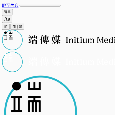
跳至內容
選單
简
简
|
繁