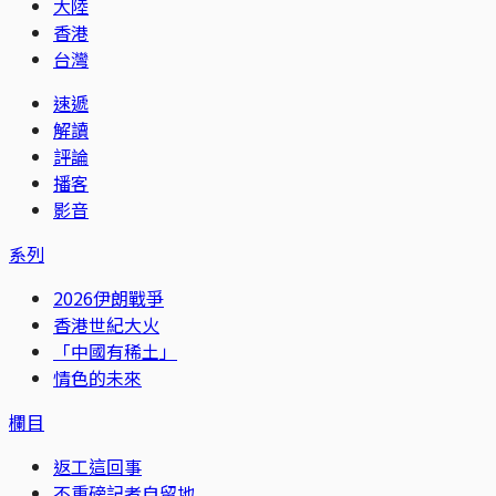
大陸
香港
台灣
速遞
解讀
評論
播客
影音
系列
2026伊朗戰爭
香港世紀大火
「中國有稀土」
情色的未來
欄目
返工這回事
不重磅記者自留地