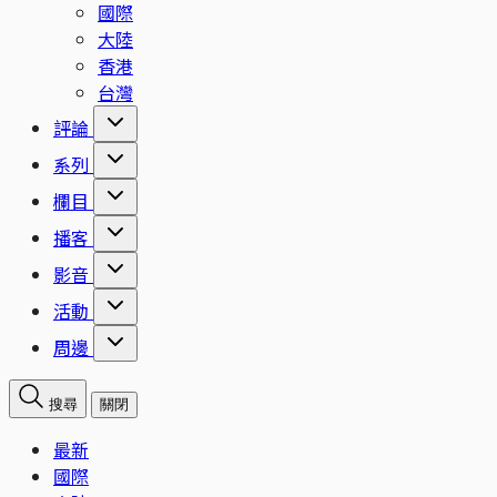
國際
大陸
香港
台灣
評論
系列
欄目
播客
影音
活動
周邊
搜尋
關閉
最新
國際