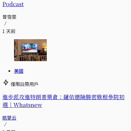
Podcast
曾雪雯
1 天前
美國
僅限註冊用戶
進步派攻進特朗普票倉：薩依德險勝密歇根參院初
選｜Whatsnew
姚拏云