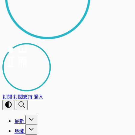
訂閱
訂閱支持
登入
最新
地域