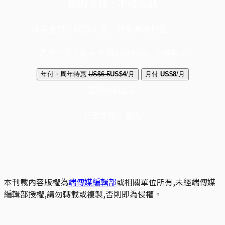
你的支持，不可或缺
成為會員，閱讀全文，領取專屬權益
選擇守護方案 + 華爾街日報或紐約時報
年付・周年特惠
US$6.5
US$4
/月
月付
US$8
/月
立即解鎖全文
已是會員？
登入
本刊載內容版權為
端傳媒編輯部
或相關單位所有,未經端傳媒
編輯部授權,請勿轉載或複製,否則即為侵權。