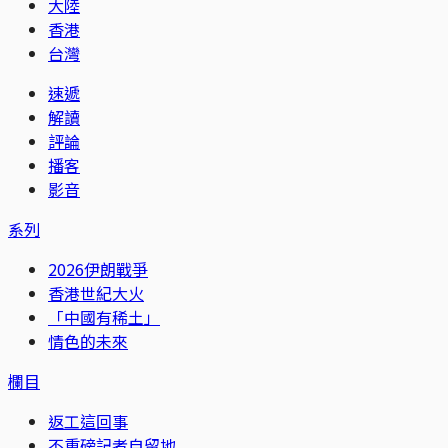
大陸
香港
台灣
速遞
解讀
評論
播客
影音
系列
2026伊朗戰爭
香港世紀大火
「中國有稀土」
情色的未來
欄目
返工這回事
不重磅記者自留地