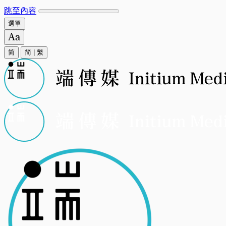
跳至內容
選單
简
简
|
繁