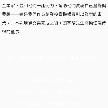
企業家，並和他們一起努力，幫助他們實現自己潛能與
夢想——這是我們作為創業投資機構最引以為榮的事
業。」本次增資交易完成之後，劉宇環先生將擔任端傳
媒的董事。
端11周年限定優惠，1周1美元，讓思考保持清爽
你的支持，不可或缺
成為會員，閱讀全文，領取專屬權益
選擇守護方案 + 華爾街日報或紐約時報