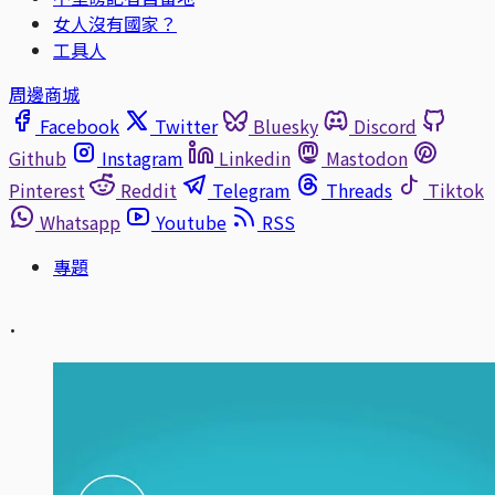
女人沒有國家？
工具人
周邊商城
Facebook
Twitter
Bluesky
Discord
Github
Instagram
Linkedin
Mastodon
Pinterest
Reddit
Telegram
Threads
Tiktok
Whatsapp
Youtube
RSS
專題
.