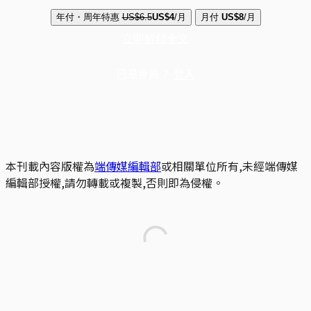
年付・周年特惠
US$6.5
US$4
/月
月付
US$8
/月
立即解鎖全文
已是會員？
登入
本刊載內容版權為
端傳媒編輯部
或相關單位所有,未經端傳媒
編輯部授權,請勿轉載或複製,否則即為侵權。