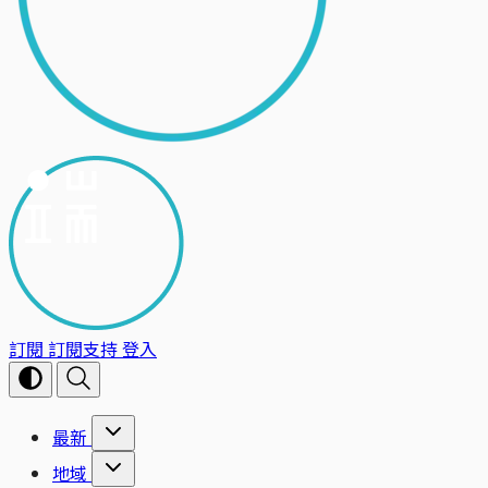
訂閱
訂閱支持
登入
最新
地域