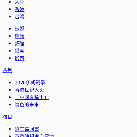
大陸
香港
台灣
速遞
解讀
評論
播客
影音
系列
2026伊朗戰爭
香港世紀大火
「中國有稀土」
情色的未來
欄目
返工這回事
不重磅記者自留地