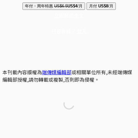
年付・周年特惠
US$6.5
US$4
/月
月付
US$8
/月
立即解鎖全文
已是會員？
登入
本刊載內容版權為
端傳媒編輯部
或相關單位所有,未經端傳媒
編輯部授權,請勿轉載或複製,否則即為侵權。