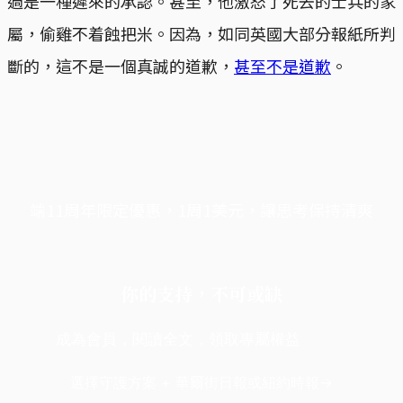
過是一種遲來的承認。甚至，他激怒了死去的士兵的家
屬，偷雞不着蝕把米。因為，如同英國大部分報紙所判
斷的，這不是一個真誠的道歉，
甚至不是道歉
。
端11周年限定優惠，1周1美元，讓思考保持清爽
你的支持，不可或缺
成為會員，閱讀全文，領取專屬權益
選擇守護方案 + 華爾街日報或紐約時報