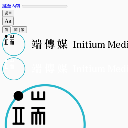
跳至內容
選單
简
简
|
繁