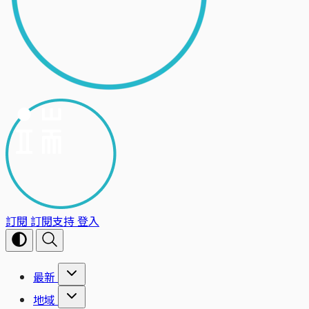
訂閱
訂閱支持
登入
最新
地域