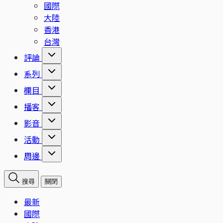
國際
大陸
香港
台灣
評論
系列
欄目
播客
影音
活動
周邊
搜尋
關閉
最新
國際