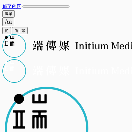
跳至內容
選單
简
简
|
繁