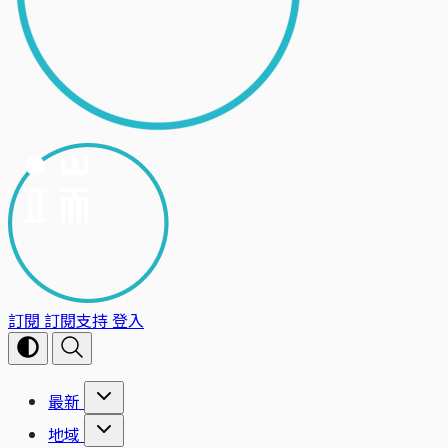
訂閱
訂閱支持
登入
最新
地域