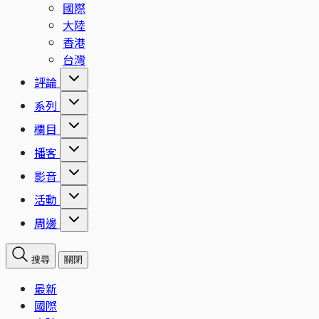
國際
大陸
香港
台灣
評論
系列
欄目
播客
影音
活動
周邊
搜尋
關閉
最新
國際