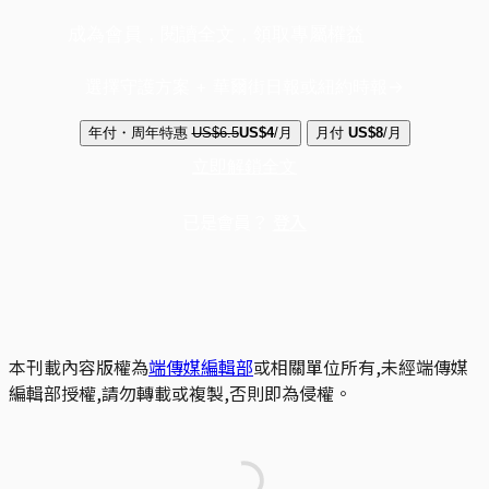
成為會員，閱讀全文，領取專屬權益
選擇守護方案 + 華爾街日報或紐約時報
年付・周年特惠
US$6.5
US$4
/月
月付
US$8
/月
立即解鎖全文
已是會員？
登入
本刊載內容版權為
端傳媒編輯部
或相關單位所有,未經端傳媒
編輯部授權,請勿轉載或複製,否則即為侵權。