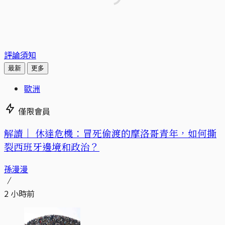
評論須知
最新
更多
歐洲
僅限會員
解讀｜
休達危機：冒死偷渡的摩洛哥青年，如何撕
裂西班牙邊境和政治？
孫漫漫
2 小時前