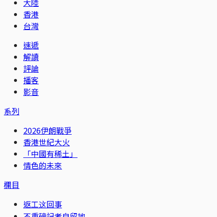
大陸
香港
台灣
速遞
解讀
評論
播客
影音
系列
2026伊朗戰爭
香港世紀大火
「中國有稀土」
情色的未來
欄目
返工这回事
不重磅記者自留地