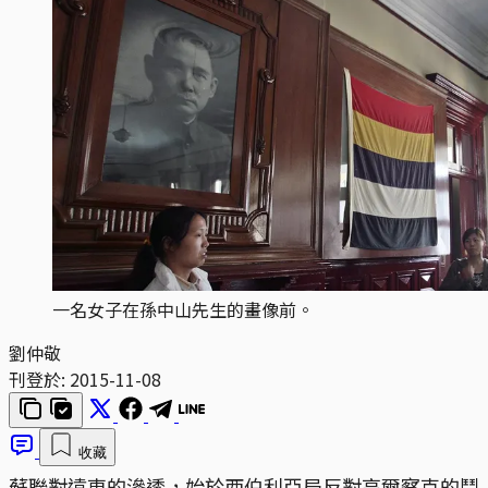
一名女子在孫中山先生的畫像前。
劉仲敬
刊登於:
2015-11-08
收藏
蘇聯對遠東的滲透，始於西伯利亞局反對高爾察克的鬥