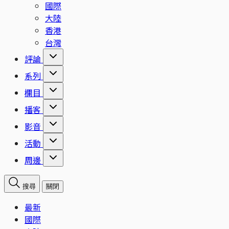
國際
大陸
香港
台灣
評論
系列
欄目
播客
影音
活動
周邊
搜尋
關閉
最新
國際