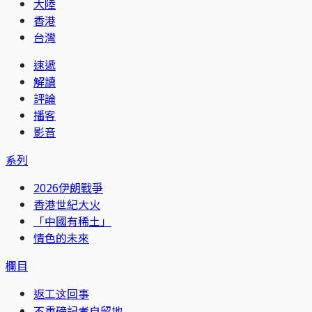
大陸
香港
台灣
速遞
解讀
評論
播客
影音
系列
2026伊朗戰爭
香港世紀大火
「中國有稀土」
情色的未來
欄目
返工这回事
不重磅記者自留地