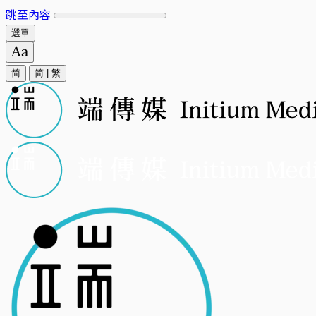
跳至內容
選單
简
简
|
繁