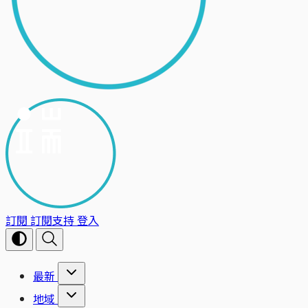
訂閱
訂閱支持
登入
最新
地域