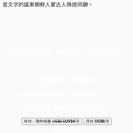
音文字的遠東朝鮮人蒙古人殊途同歸。
端11周年限定優惠，1周1美元，讓思考保持清爽
你的支持，不可或缺
成為會員，閱讀全文，領取專屬權益
選擇守護方案 + 華爾街日報或紐約時報
年付・周年特惠
US$6.5
US$4
/月
月付
US$8
/月
立即解鎖全文