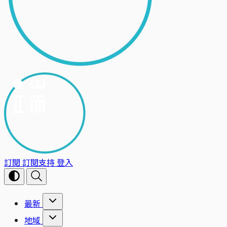
訂閱
訂閱支持
登入
最新
地域