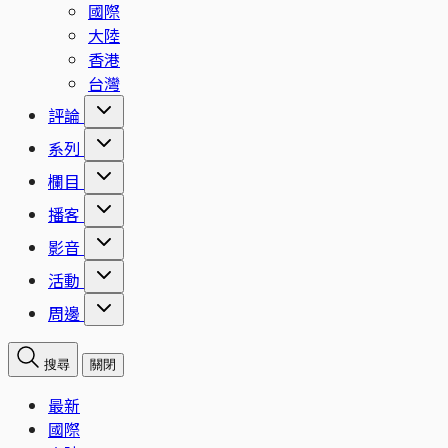
國際
大陸
香港
台灣
評論
系列
欄目
播客
影音
活動
周邊
搜尋
關閉
最新
國際