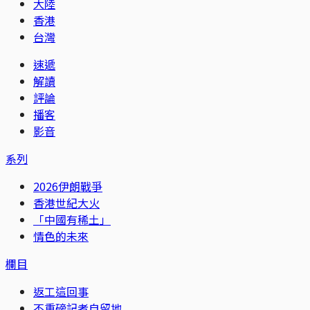
大陸
香港
台灣
速遞
解讀
評論
播客
影音
系列
2026伊朗戰爭
香港世紀大火
「中國有稀土」
情色的未來
欄目
返工這回事
不重磅記者自留地