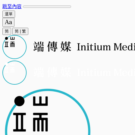
跳至內容
選單
简
简
|
繁