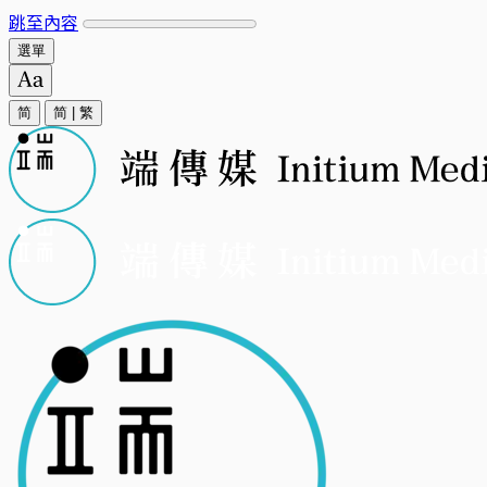
跳至內容
選單
简
简
|
繁