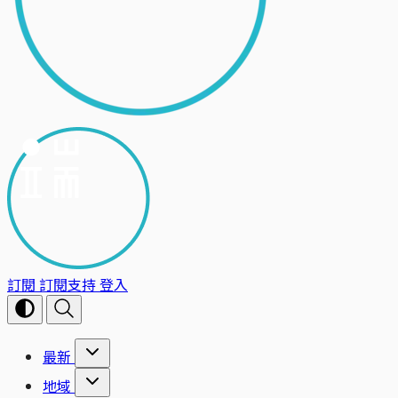
訂閱
訂閱支持
登入
最新
地域