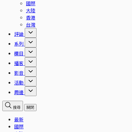
國際
大陸
香港
台灣
評論
系列
欄目
播客
影音
活動
周邊
搜尋
關閉
最新
國際