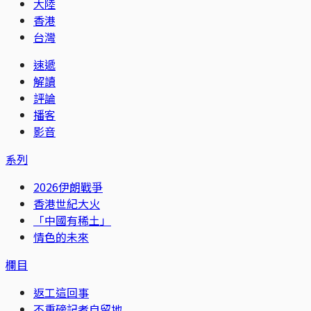
大陸
香港
台灣
速遞
解讀
評論
播客
影音
系列
2026伊朗戰爭
香港世紀大火
「中國有稀土」
情色的未來
欄目
返工這回事
不重磅記者自留地