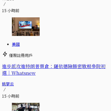
15 小時前
美國
僅限註冊用戶
進步派攻進特朗普票倉：薩依德險勝密歇根參院初
選｜Whatsnew
姚拏云
15 小時前