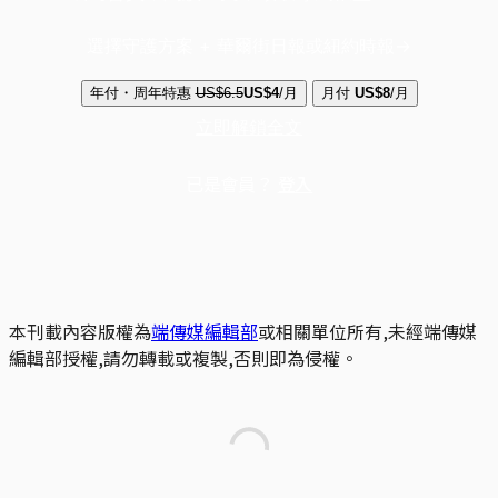
選擇守護方案 + 華爾街日報或紐約時報
年付・周年特惠
US$6.5
US$4
/月
月付
US$8
/月
立即解鎖全文
已是會員？
登入
本刊載內容版權為
端傳媒編輯部
或相關單位所有,未經端傳媒
編輯部授權,請勿轉載或複製,否則即為侵權。