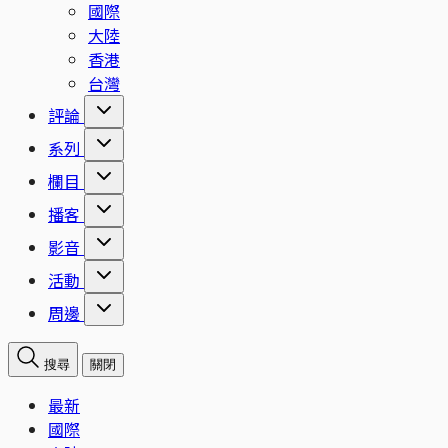
國際
大陸
香港
台灣
評論
系列
欄目
播客
影音
活動
周邊
搜尋
關閉
最新
國際