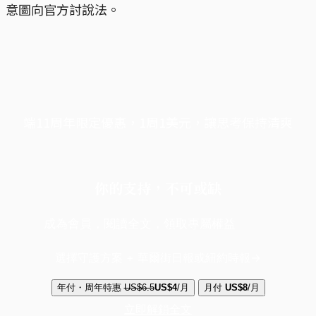
意圖向官方討說法。
端11周年限定優惠，1周1美元，讓思考保持清爽
你的支持，不可或缺
成為會員，閱讀全文，領取專屬權益
選擇守護方案 + 華爾街日報或紐約時報
年付・周年特惠
US$6.5
US$4
/月
月付
US$8
/月
立即解鎖全文