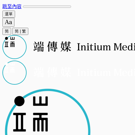
跳至內容
選單
简
简
|
繁