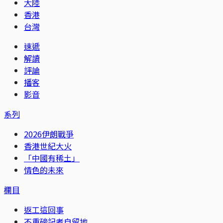
大陸
香港
台灣
速遞
解讀
評論
播客
影音
系列
2026伊朗戰爭
香港世紀大火
「中國有稀土」
情色的未來
欄目
返工這回事
不重磅記者自留地