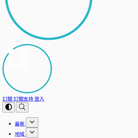
訂閱
訂閱支持
登入
最新
地域