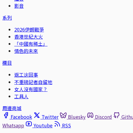
影音
系列
2026伊朗戰爭
香港世紀大火
「中國有稀土」
情色的未來
欄目
返工这回事
不重磅記者自留地
女人沒有國家？
工具人
周邊商城
Facebook
Twitter
Bluesky
Discord
Gith
Whatsapp
Youtube
RSS