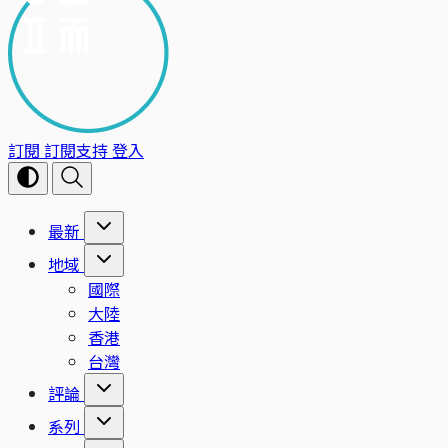
訂閱
訂閱支持
登入
最新
地域
國際
大陸
香港
台灣
評論
系列