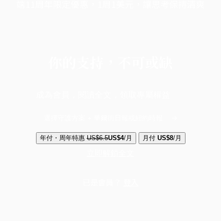
端11周年限定優惠，1周1美元，讓思考保持清爽
你的支持，不可或缺
成為會員，閱讀全文，領取專屬權益
選擇守護方案 + 華爾街日報或紐約時報
年付・周年特惠
US$6.5
US$4
/月
月付
US$8
/月
立即解鎖全文
已是會員？
登入