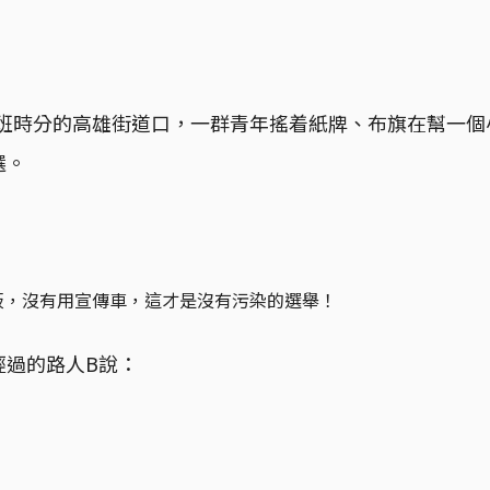
天下班時分的高雄街道口，一群青年搖着紙牌、布旗在幫一
選。
板，沒有用宣傳車，這才是沒有污染的選舉！
經過的路人B說：