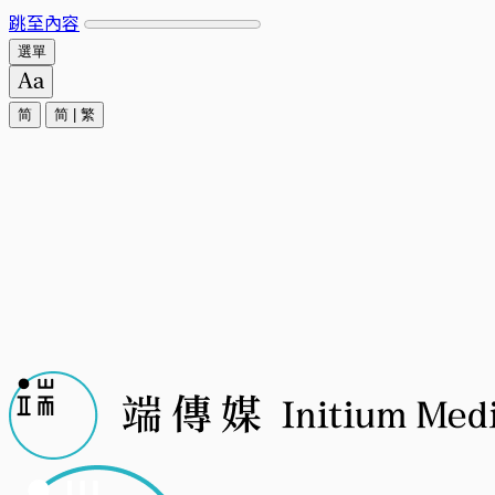
跳至內容
選單
简
简
|
繁