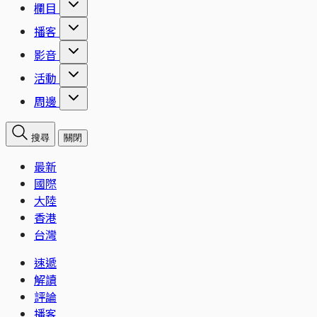
欄目
播客
影音
活動
周邊
搜尋
關閉
最新
國際
大陸
香港
台灣
速遞
解讀
評論
播客