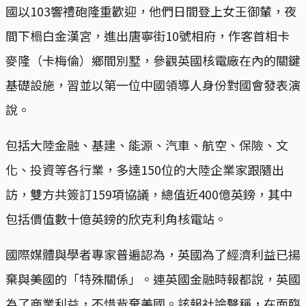
國以103響禮砲隆重歡迎，他們日間登上女王御輦，夜
間下榻白金漢宮，進出唐寧街10號相府，作客首相卡
麥隆（卡梅倫）鄉間別墅，參觀英國核電廠在內的關鍵
基礎設施，習並以第一位中國領導人身份對國會發表演
說。
包括大陸金融、基建、能源、汽車、航空、保險、文
化、投資等各行業，多達150位的大陸企業家跟隨出
訪，雙方共簽訂159項協議，總值近400億英鎊，其中
包括價值數十億英鎊的欣克利角核電站。
國際媒體與學者專家普遍認為，英國為了經濟利益已揚
棄與美國的「特殊關係」。連英國金融時報都說，英國
為了商業利益，不惜背棄美國。該報社論聲稱，在面臨