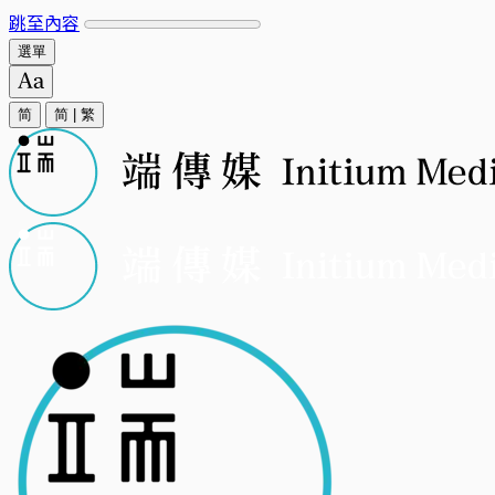
跳至內容
選單
简
简
|
繁