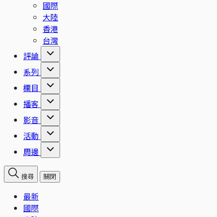
國際
大陸
香港
台灣
評論
系列
欄目
播客
影音
活動
周邊
搜尋
關閉
最新
國際