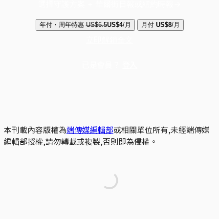
選擇守護方案 + 華爾街日報或紐約時報
年付・周年特惠
US$6.5
US$4
/月
月付
US$8
/月
立即解鎖全文
已是會員？
登入
本刊載內容版權為
端傳媒編輯部
或相關單位所有,未經端傳媒
編輯部授權,請勿轉載或複製,否則即為侵權。