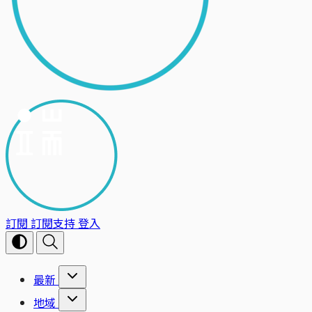
訂閱
訂閱支持
登入
最新
地域