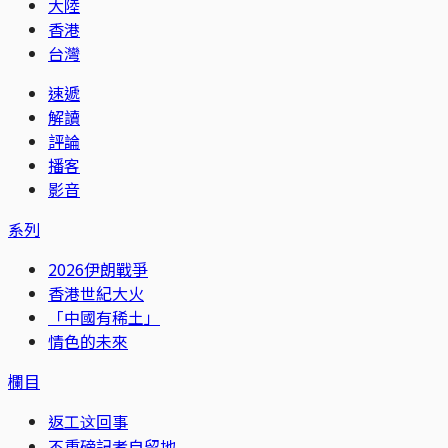
大陸
香港
台灣
速遞
解讀
評論
播客
影音
系列
2026伊朗戰爭
香港世紀大火
「中國有稀土」
情色的未來
欄目
返工这回事
不重磅記者自留地