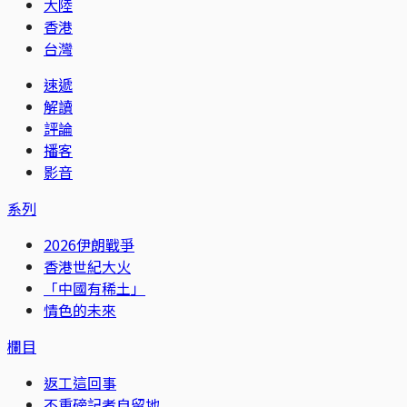
大陸
香港
台灣
速遞
解讀
評論
播客
影音
系列
2026伊朗戰爭
香港世紀大火
「中國有稀土」
情色的未來
欄目
返工這回事
不重磅記者自留地