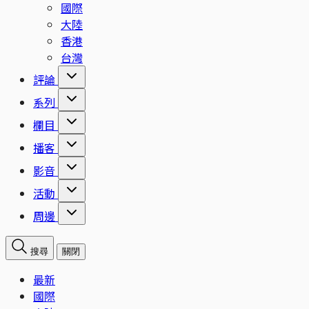
國際
大陸
香港
台灣
評論
系列
欄目
播客
影音
活動
周邊
搜尋
關閉
最新
國際