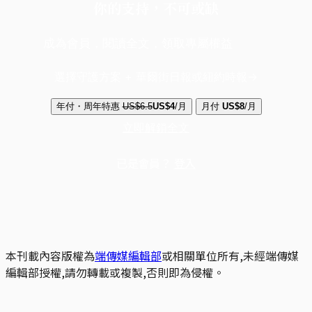
你的支持，不可或缺
成為會員，閱讀全文，領取專屬權益
選擇守護方案 + 華爾街日報或紐約時報
年付・周年特惠
US$6.5
US$4
/月
月付
US$8
/月
立即解鎖全文
已是會員？
登入
本刊載內容版權為
端傳媒編輯部
或相關單位所有,未經端傳媒
編輯部授權,請勿轉載或複製,否則即為侵權。