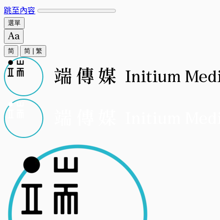
跳至內容
選單
简
简
|
繁