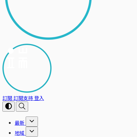
訂閱
訂閱支持
登入
最新
地域