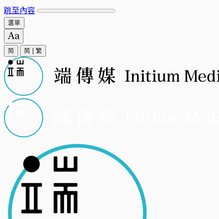
跳至內容
選單
简
简
|
繁