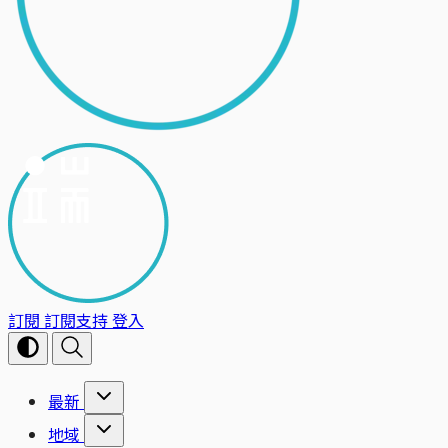
訂閱
訂閱支持
登入
最新
地域