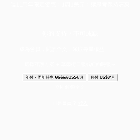
端11周年限定優惠，1周1美元，讓思考保持清爽
你的支持，不可或缺
成為會員，閱讀全文，領取專屬權益
選擇守護方案 + 華爾街日報或紐約時報
年付・周年特惠
US$6.5
US$4
/月
月付
US$8
/月
立即解鎖全文
已是會員？
登入