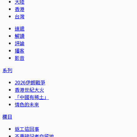
大陸
香港
台灣
速遞
解讀
評論
播客
影音
系列
2026伊朗戰爭
香港世紀大火
「中國有稀土」
情色的未來
欄目
返工這回事
不重磅記者自留地