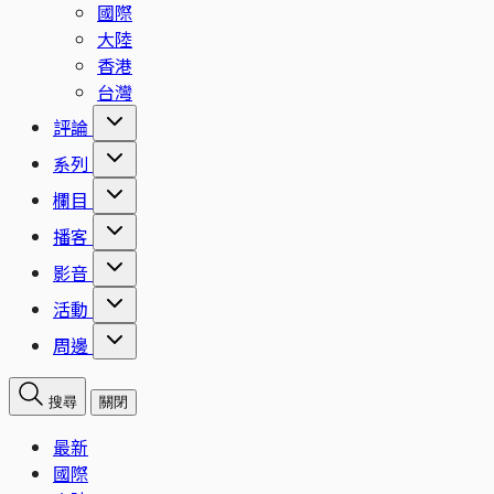
國際
大陸
香港
台灣
評論
系列
欄目
播客
影音
活動
周邊
搜尋
關閉
最新
國際