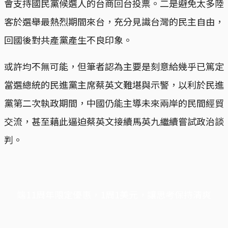
會支持國民黨候選人的台商回台投票。二是避免太多陸
客於選舉最熱烈期間來台，充分見識台灣的民主自由，
回國後對共產黨產生不良印象。
或許均不無可能，但筆者認為主要是刻意給幾乎已篤定
當選總統的民進黨主席蔡英文難堪與示警，以利於民進
黨第二次執政期間，中國仍能主導未來兩岸的民間經貿
交流，甚至藉此逼迫蔡英文接續馬英九繼續嘗試政治談
判。
端11周年限定優惠，1周1美元，讓思考保持清爽