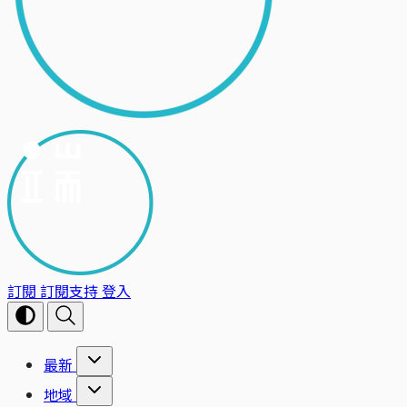
訂閱
訂閱支持
登入
最新
地域