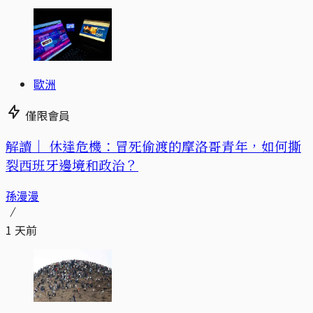
歐洲
僅限會員
解讀｜
休達危機：冒死偷渡的摩洛哥青年，如何撕
裂西班牙邊境和政治？
孫漫漫
1 天前