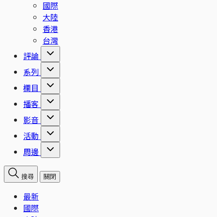
國際
大陸
香港
台灣
評論
系列
欄目
播客
影音
活動
周邊
搜尋
關閉
最新
國際