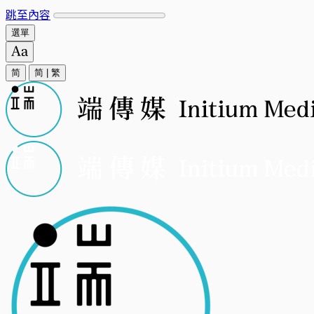
跳至內容
選單
简
简
|
繁