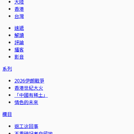
大陸
香港
台灣
速遞
解讀
評論
播客
影音
系列
2026伊朗戰爭
香港世紀大火
「中國有稀土」
情色的未來
欄目
返工这回事
不重磅記者自留地