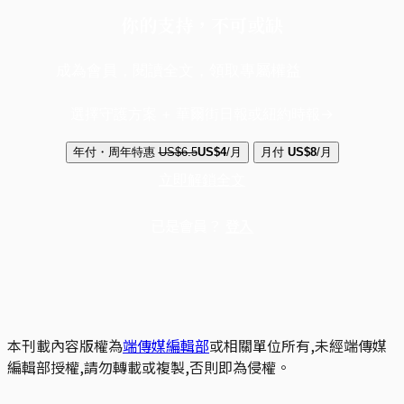
你的支持，不可或缺
成為會員，閱讀全文，領取專屬權益
選擇守護方案 + 華爾街日報或紐約時報
年付・周年特惠
US$6.5
US$4
/月
月付
US$8
/月
立即解鎖全文
已是會員？
登入
本刊載內容版權為
端傳媒編輯部
或相關單位所有,未經端傳媒
編輯部授權,請勿轉載或複製,否則即為侵權。