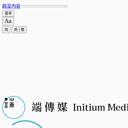
跳至內容
選單
简
简
|
繁