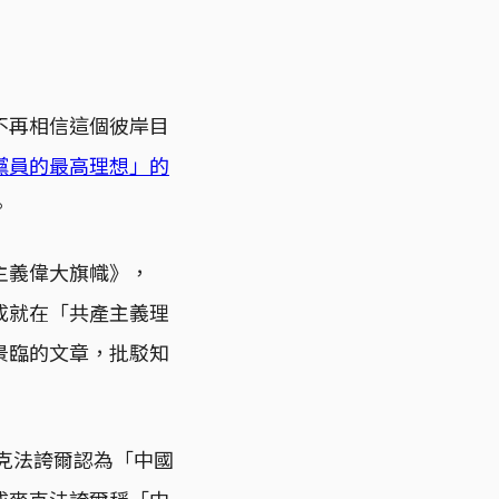
不再相信這個彼岸目
黨員的最高理想」的
。
主義偉大旗幟》，
成就在「共產主義理
景臨的文章，批駁知
麥克法誇爾認為「中國
成麥克法誇爾稱「中