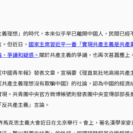
主義理想」的時代，本來似乎早已離開中國人，民間已經
言。但近日，
國家主席習近平一番「實現共產主義是共產
論、爭議和疑惑。
關於共產主義的爭議，也再次甚囂塵上
《中國青年報》發表文章，宣稱要《理直氣壯地高揚共產
《共產主義理想沒有欺騙中國》的社論，認為中國的經濟
實現。共青團中央官方微博帳號則發表團中央宣傳部部長
「反共產主義」言論。
世界馬克思主義大會近日在北京舉行。會上，著名漢學家
廣泛，難以與西方抗衡」的批評，被環球時報英文版報道