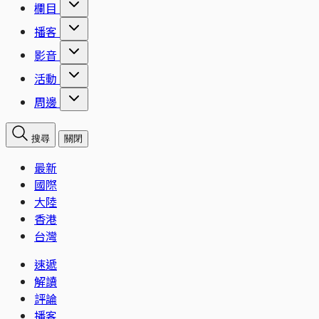
欄目
播客
影音
活動
周邊
搜尋
關閉
最新
國際
大陸
香港
台灣
速遞
解讀
評論
播客