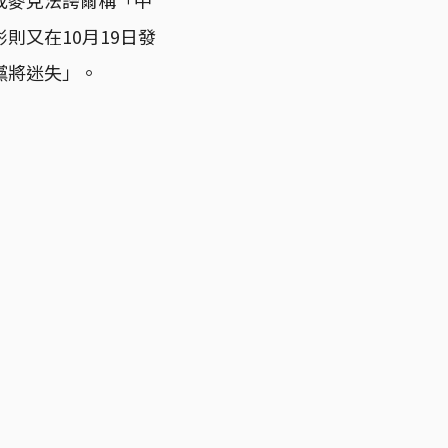
則又在10月19日發
黨將迷失」。