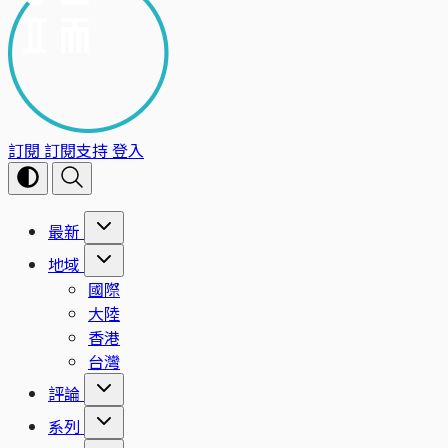
訂閱
訂閱支持
登入
最新
地域
國際
大陸
香港
台灣
評論
系列