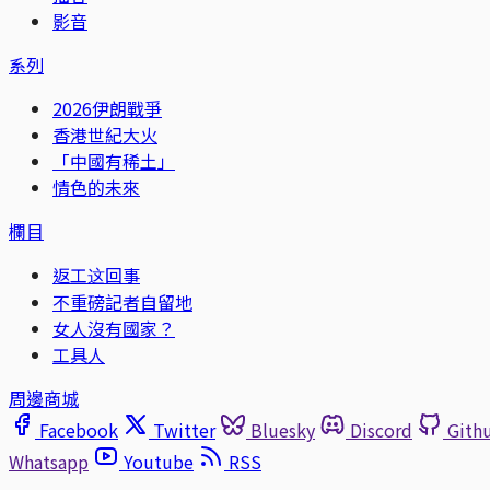
影音
系列
2026伊朗戰爭
香港世紀大火
「中國有稀土」
情色的未來
欄目
返工这回事
不重磅記者自留地
女人沒有國家？
工具人
周邊商城
Facebook
Twitter
Bluesky
Discord
Gith
Whatsapp
Youtube
RSS