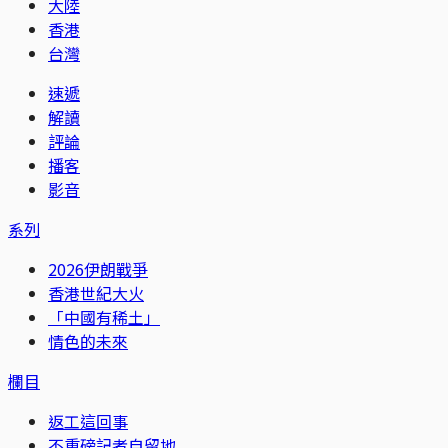
大陸
香港
台灣
速遞
解讀
評論
播客
影音
系列
2026伊朗戰爭
香港世紀大火
「中國有稀土」
情色的未來
欄目
返工這回事
不重磅記者自留地