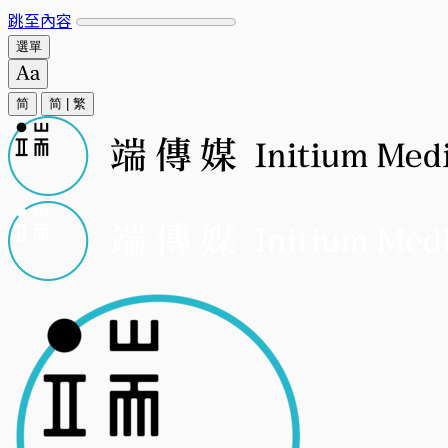
跳至內容
選單
简
简
|
繁