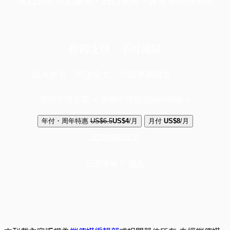
端11周年限定優惠，1周1美元，讓思考保持清爽
你的支持，不可或缺
成為會員，閱讀全文，領取專屬權益
選擇守護方案 + 華爾街日報或紐約時報
年付・周年特惠
US$6.5
US$4
/月
月付
US$8
/月
立即解鎖全文
已是會員？
登入