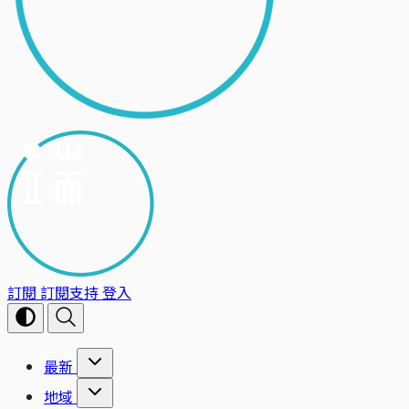
訂閱
訂閱支持
登入
最新
地域