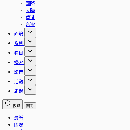
國際
大陸
香港
台灣
評論
系列
欄目
播客
影音
活動
周邊
搜尋
關閉
最新
國際