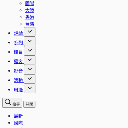
國際
大陸
香港
台灣
評論
系列
欄目
播客
影音
活動
周邊
搜尋
關閉
最新
國際