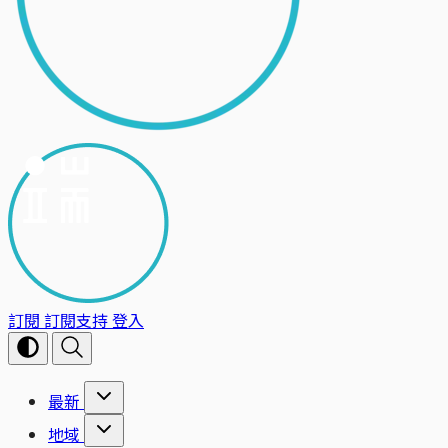
訂閱
訂閱支持
登入
最新
地域