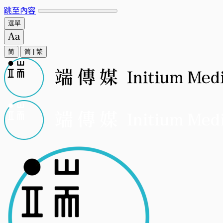
跳至內容
選單
简
简
|
繁