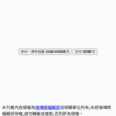
你的支持，不可或缺
成為會員，閱讀全文，領取專屬權益
選擇守護方案 + 華爾街日報或紐約時報
年付・周年特惠
US$6.5
US$4
/月
月付
US$8
/月
立即解鎖全文
已是會員？
登入
本刊載內容版權為
端傳媒編輯部
或相關單位所有,未經端傳媒
編輯部授權,請勿轉載或複製,否則即為侵權。