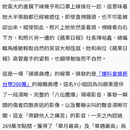
她寬大的墨鏡下緣幾乎和口罩上緣接在一起，這意味着
她大半張臉都已經被遮住，即使直視鏡頭，也不可能被
認出來。縱使如此，照片上她依然垂着頭，視線看向右
下方，和照片另一邊的《蘋果日報》社長陳裕鑫、總編
輯馬維敏輕鬆自然的笑容大相徑庭，她和兩位《蘋果日
報》高管握手的姿勢，也顯得勉強而不自然。
這是一場「頒獎典禮」的報導，頒發的是
「爆料拿獎新
台幣200萬」
的揭曉典禮。這名Y小姐因為向蘋果提供
了一段清晰、完整的「八仙塵爆」現場影音，事發一瞬
間的傷者四散奔逃的影像，以及驚嚇尖叫的聲音清晰可
聞。這支「旁觀他人之痛苦」的影音，一天之內超過
269萬次點閱，獲得了「單月最高」及「單週最高」兩