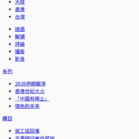
大陸
香港
台灣
速遞
解讀
評論
播客
影音
系列
2026伊朗戰爭
香港世紀大火
「中國有稀土」
情色的未來
欄目
返工這回事
不重磅記者自留地