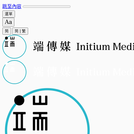
跳至內容
選單
简
简
|
繁