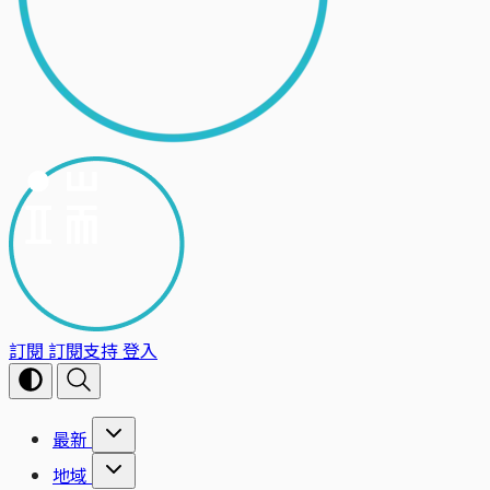
訂閱
訂閱支持
登入
最新
地域