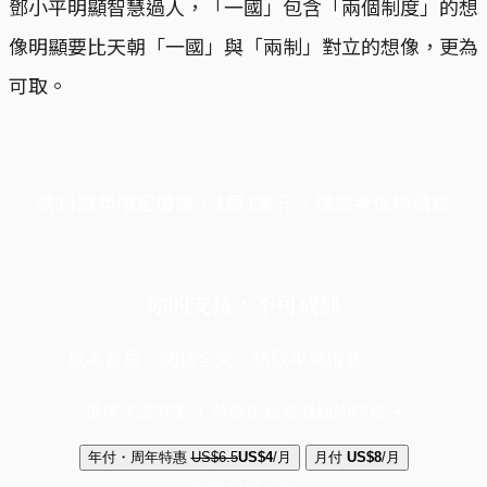
鄧小平明顯智慧過人，「一國」包含「兩個制度」的想
像明顯要比天朝「一國」與「兩制」對立的想像，更為
可取。
端11周年限定優惠，1周1美元，讓思考保持清爽
你的支持，不可或缺
成為會員，閱讀全文，領取專屬權益
選擇守護方案 + 華爾街日報或紐約時報
年付・周年特惠
US$6.5
US$4
/月
月付
US$8
/月