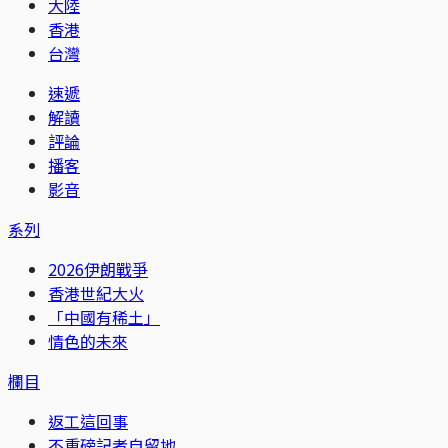
大陸
香港
台灣
速遞
解讀
評論
播客
影音
系列
2026伊朗戰爭
香港世紀大火
「中國有稀土」
情色的未來
欄目
返工這回事
不重磅記者自留地