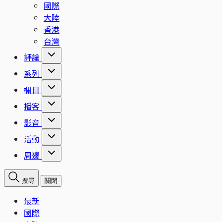
國際
大陸
香港
台灣
評論
系列
欄目
播客
影音
活動
周邊
搜尋
關閉
最新
國際