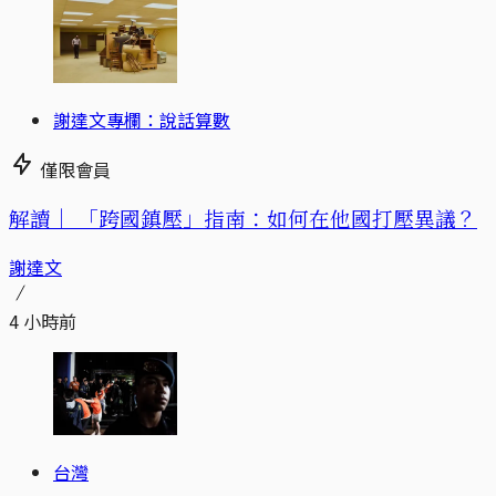
謝達文專欄：說話算數
僅限會員
解讀｜
「跨國鎮壓」指南：如何在他國打壓異議？
謝達文
4 小時前
台灣