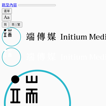
跳至內容
選單
简
简
|
繁