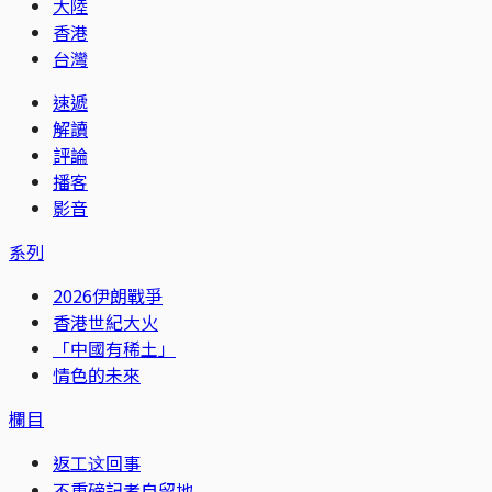
大陸
香港
台灣
速遞
解讀
評論
播客
影音
系列
2026伊朗戰爭
香港世紀大火
「中國有稀土」
情色的未來
欄目
返工这回事
不重磅記者自留地