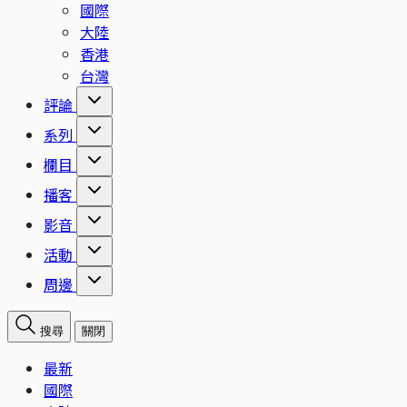
國際
大陸
香港
台灣
評論
系列
欄目
播客
影音
活動
周邊
搜尋
關閉
最新
國際