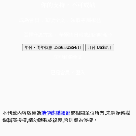
你的支持，不可或缺
成為會員，閱讀全文，領取專屬權益
選擇守護方案 + 華爾街日報或紐約時報
年付・周年特惠
US$6.5
US$4
/月
月付
US$8
/月
立即解鎖全文
已是會員？
登入
本刊載內容版權為
端傳媒編輯部
或相關單位所有,未經端傳媒
編輯部授權,請勿轉載或複製,否則即為侵權。