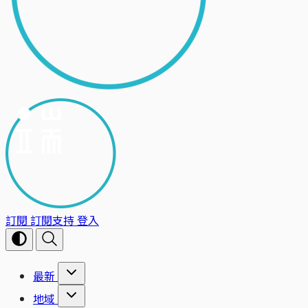
訂閱
訂閱支持
登入
最新
地域