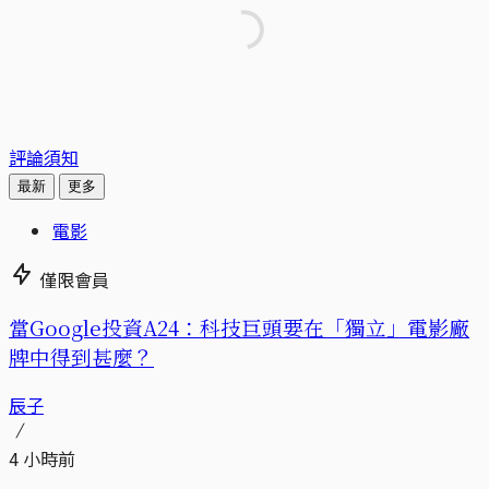
評論須知
最新
更多
電影
僅限會員
當Google投資A24：科技巨頭要在「獨立」電影廠
牌中得到甚麼？
辰子
4 小時前